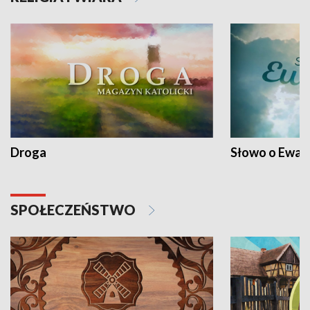
Droga
Słowo o Ewang
SPOŁECZEŃSTWO