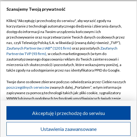
Szanujemy Twoją prywatność
Dołącz do nas:
Kliknij "Akceptuję i przechodzę do serwisu", aby wyrazić zgody na
korzystanie z technologii automatycznego śledzenia i zbierania danych,
TVP
dostęp do informacji na Twoim urządzeniu końcowym i ich
Abonament TVP
przechowywanie oraz na przetwarzanie Twoich danych osobowych przez
Regulamin TVP
nas, czyli Telewizję Polską S.A. w likwidacji (zwaną dalej również „TVP”),
Emisja w TVP
Zaufanych Partnerów z IAB* (1201 firm)
oraz pozostałych
Zaufanych
Polityka prywatności
Partnerów TVP (93 firm)
, w celach marketingowych (w tym do
Centrum informacji TVP
Moje zgody
zautomatyzowanego dopasowania reklam do Twoich zainteresowań i
mierzenia ich skuteczności) i pozostałych, które wskazujemy poniżej, a
Naziemna Telewizja Cyfrowa
Pomoc
także zgody na udostępnianie przez nas identyfikatora PPID do Google.
Sklep TVP
Biuro reklamy
Twoje dane osobowe zbierane podczas odwiedzania przez Ciebie naszych
Rada Programowa
poszczególnych serwisów
zwanych dalej „Portalem”, w tym informacje
Kontakt
zapisywane za pomocą technologii takich jak: pliki cookie, sygnalizatory
System NOS
WWW lub innych podobnych technologii umożliwiających świadczenie
dopasowanych i bezpiecznych usług, personalizację treści oraz reklam,
Informacje o nadawcy
Kanały
udostępnianie funkcji mediów społecznościowych oraz analizowanie
Akceptuję i przechodzę do serwisu
ruchu w Internecie.
Program dla prasy
©2026 Telewizja Polska S.A. w likwidacji
Biuro Reklamy
Twoje dane osobowe zbierane podczas odwiedzania przez Ciebie
Ustawienia zaawansowane
poszczególnych serwisów
na Portalu, takie jak adresy IP, identyfikatory
Ogłoszenie przetargowe