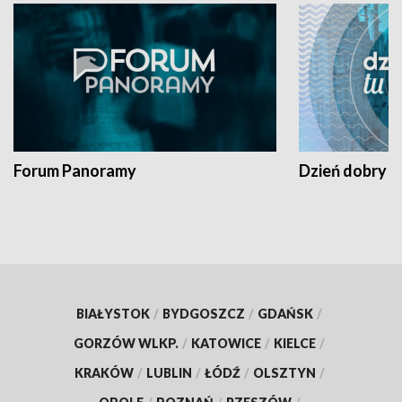
Forum Panoramy
Dzień dobry t
BIAŁYSTOK
/
BYDGOSZCZ
/
GDAŃSK
/
GORZÓW WLKP.
/
KATOWICE
/
KIELCE
/
KRAKÓW
/
LUBLIN
/
ŁÓDŹ
/
OLSZTYN
/