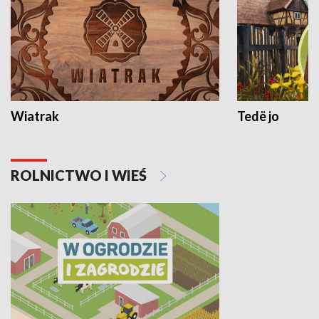
Wiatrak
Tedë jo
ROLNICTWO I WIEŚ