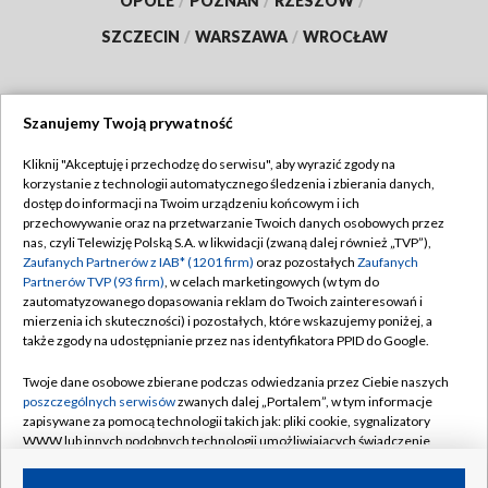
OPOLE
/
POZNAŃ
/
RZESZÓW
/
SZCZECIN
/
WARSZAWA
/
WROCŁAW
Szanujemy Twoją prywatność
Dołącz do nas:
Kliknij "Akceptuję i przechodzę do serwisu", aby wyrazić zgody na
korzystanie z technologii automatycznego śledzenia i zbierania danych,
TVP
dostęp do informacji na Twoim urządzeniu końcowym i ich
Abonament TVP
przechowywanie oraz na przetwarzanie Twoich danych osobowych przez
Regulamin TVP
nas, czyli Telewizję Polską S.A. w likwidacji (zwaną dalej również „TVP”),
Emisja w TVP
Zaufanych Partnerów z IAB* (1201 firm)
oraz pozostałych
Zaufanych
Polityka prywatności
Partnerów TVP (93 firm)
, w celach marketingowych (w tym do
Centrum informacji TVP
Moje zgody
zautomatyzowanego dopasowania reklam do Twoich zainteresowań i
mierzenia ich skuteczności) i pozostałych, które wskazujemy poniżej, a
Naziemna Telewizja Cyfrowa
Pomoc
także zgody na udostępnianie przez nas identyfikatora PPID do Google.
Sklep TVP
Biuro reklamy
Twoje dane osobowe zbierane podczas odwiedzania przez Ciebie naszych
Rada Programowa
poszczególnych serwisów
zwanych dalej „Portalem”, w tym informacje
Kontakt
zapisywane za pomocą technologii takich jak: pliki cookie, sygnalizatory
System NOS
WWW lub innych podobnych technologii umożliwiających świadczenie
dopasowanych i bezpiecznych usług, personalizację treści oraz reklam,
Informacje o nadawcy
Kanały
udostępnianie funkcji mediów społecznościowych oraz analizowanie