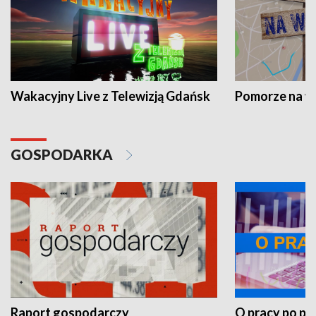
Wakacyjny Live z Telewizją Gdańsk
Pomorze na 
GOSPODARKA
Raport gospodarczy
O pracy po pr