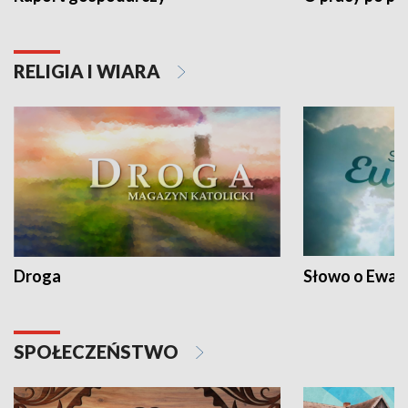
RELIGIA I WIARA
Droga
Słowo o Ewang
SPOŁECZEŃSTWO