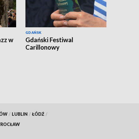
GDAŃSK
azz w
Gdański Festiwal
Carillonowy
KÓW
/
LUBLIN
/
ŁÓDŹ
/
ROCŁAW