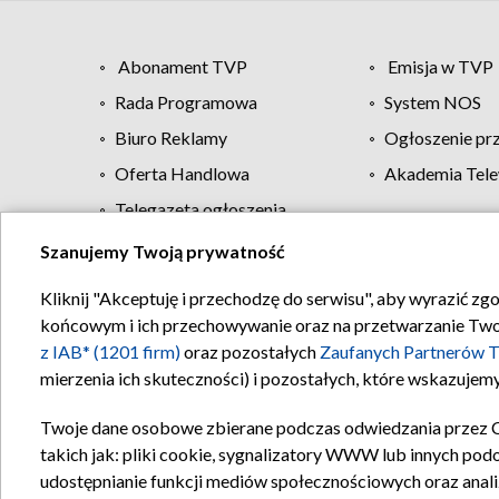
Abonament TVP
Emisja w TVP
Rada Programowa
System NOS
Biuro Reklamy
Ogłoszenie pr
Oferta Handlowa
Akademia Tele
Telegazeta ogłoszenia
Szanujemy Twoją prywatność
Regulamin TVP
Kliknij "Akceptuję i przechodzę do serwisu", aby wyrazić zg
końcowym i ich przechowywanie oraz na przetwarzanie Twoich
z IAB* (1201 firm)
oraz pozostałych
Zaufanych Partnerów T
mierzenia ich skuteczności) i pozostałych, które wskazujemy
Twoje dane osobowe zbierane podczas odwiedzania przez 
takich jak: pliki cookie, sygnalizatory WWW lub innych pod
udostępnianie funkcji mediów społecznościowych oraz anali