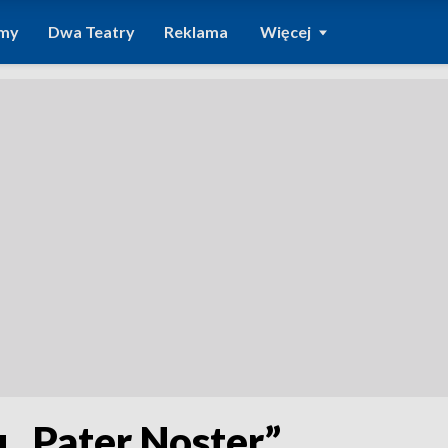
amy
Dwa Teatry
Reklama
Więcej
u „Pater Noster”