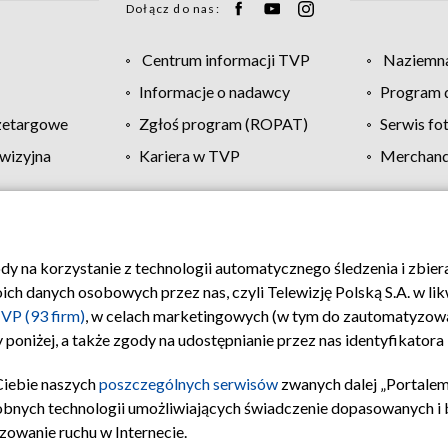
Dołącz do nas:
Centrum informacji TVP
Naziemna
Informacje o nadawcy
Program d
zetargowe
Zgłoś program (ROPAT)
Serwis fo
wizyjna
Kariera w TVP
Merchandi
Polityka prywatności
Moje zgody
Pomoc
Biuro re
ody na korzystanie z technologii automatycznego śledzenia i zbie
 danych osobowych przez nas, czyli Telewizję Polską S.A. w likw
VP (93 firm)
, w celach marketingowych (w tym do zautomatyzow
 poniżej, a także zgody na udostępnianie przez nas identyfikator
Ciebie naszych
poszczególnych serwisów
zwanych dalej „Portalem
obnych technologii umożliwiających świadczenie dopasowanych i be
zowanie ruchu w Internecie.