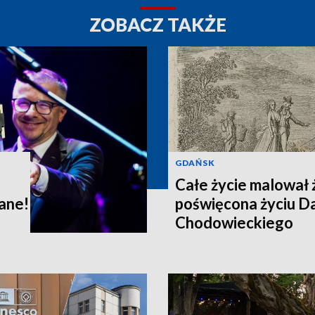
ZOBACZ TAKŻE
GDAŃSK
Całe życie malował
ane!
poświęcona życiu D
Chodowieckiego