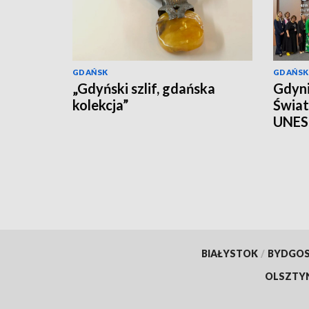
GDAŃSK
GDAŃSK
„Gdyński szlif, gdańska
Gdyni
kolekcja”
Świa
UNE
BIAŁYSTOK
/
BYDGO
OLSZTY