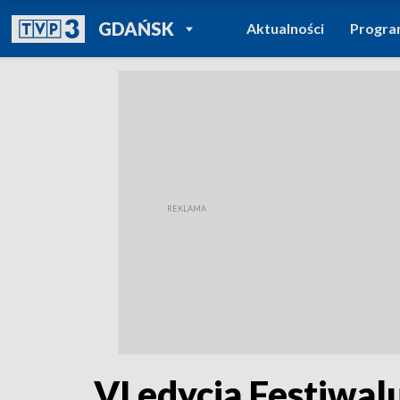
POWRÓT DO
GDAŃSK
Aktualności
Progr
TVP REGIONY
VI edycja Festiwal