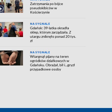
Zatrzymania po bójce
pseudokibiców w
Kościerzynie
NA SYGNALE
Gdańsk: 39-latka okradła
sklep, którym zarządzała. Z
utargu zniknęło ponad 20 tys.
zł
NA SYGNALE
Wtargnął pijany na teren
ogródków działkowych w
Gdańsku. Obrażał, bił i...gryzł
przypadkowe osoby