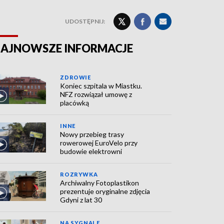
UDOSTĘPNIJ:
AJNOWSZE INFORMACJE
ZDROWIE
Koniec szpitala w Miastku.
NFZ rozwiązał umowę z
placówką
INNE
Nowy przebieg trasy
rowerowej EuroVelo przy
budowie elektrowni
ROZRYWKA
Archiwalny Fotoplastikon
prezentuje oryginalne zdjęcia
Gdyni z lat 30
NA SYGNALE