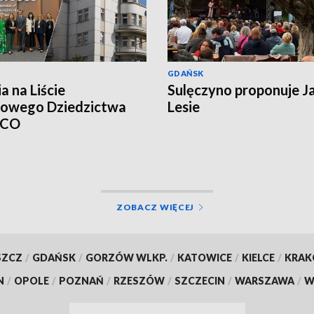
GDAŃSK
a na Liście
Sulęczyno proponuje J
towego Dziedzictwa
Lesie
SCO
ZOBACZ WIĘCEJ
SZCZ
/
GDAŃSK
/
GORZÓW WLKP.
/
KATOWICE
/
KIELCE
/
KRA
N
/
OPOLE
/
POZNAŃ
/
RZESZÓW
/
SZCZECIN
/
WARSZAWA
/
W