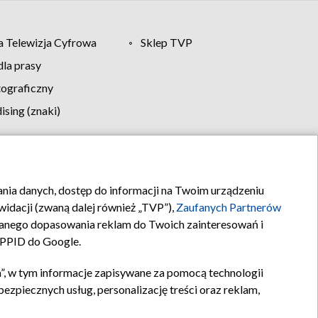
 Telewizja Cyfrowa
Sklep TVP
la prasy
tograficzny
sing (znaki)
klamy
Kontakt
rania danych, dostęp do informacji na Twoim urządzeniu
idacji (zwaną dalej również „TVP”),
Zaufanych Partnerów
anego dopasowania reklam do Twoich zainteresowań i
a PPID do Google.
”, w tym informacje zapisywane za pomocą technologii
zpiecznych usług, personalizację treści oraz reklam,