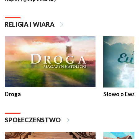
RELIGIA I WIARA
Droga
Słowo o Ewang
SPOŁECZEŃSTWO