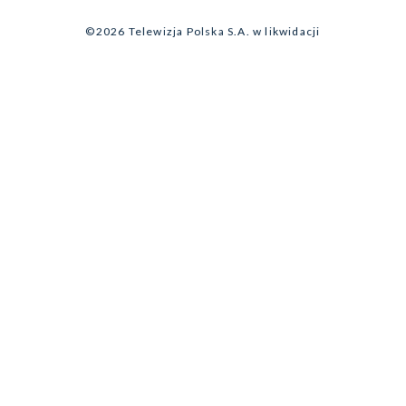
Program dla prasy
©2026 Telewizja Polska S.A. w likwidacji
Biuro Reklamy
Ogłoszenie przetargowe
Zgłoś program (ROPAT)
Serwis fotograficzny
Oferta Handlowa
Akademia Telewizyjna
Kariera w TVP
Merchandising (znaki)
Telegazeta ogłoszenia