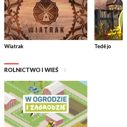
Wiatrak
Tedë jo
ROLNICTWO I WIEŚ