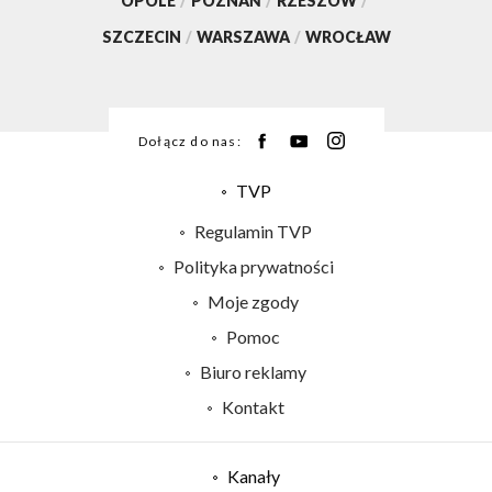
OPOLE
/
POZNAŃ
/
RZESZÓW
/
SZCZECIN
/
WARSZAWA
/
WROCŁAW
Dołącz do nas:
TVP
Abonament TVP
Regulamin TVP
Emisja w TVP
Polityka prywatności
Centrum informacji TVP
Moje zgody
Naziemna Telewizja Cyfrowa
Pomoc
Sklep TVP
Biuro reklamy
Rada Programowa
Kontakt
System NOS
Informacje o nadawcy
Kanały