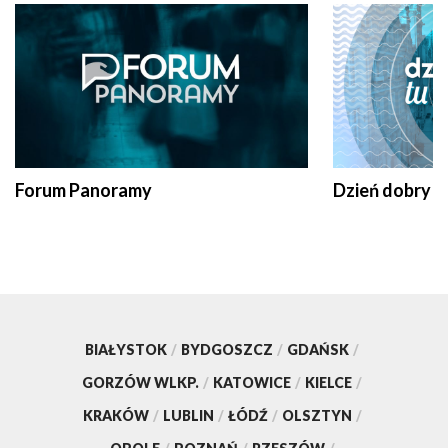
Forum Panoramy
Dzień dobry t
BIAŁYSTOK
/
BYDGOSZCZ
/
GDAŃSK
/
GORZÓW WLKP.
/
KATOWICE
/
KIELCE
/
KRAKÓW
/
LUBLIN
/
ŁÓDŹ
/
OLSZTYN
/