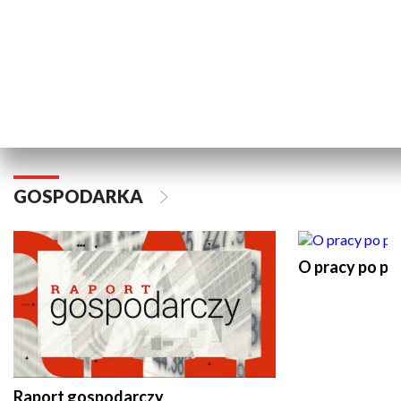
Wakacyjny Live z Telewizją Gdańsk
Pomorze na 
GOSPODARKA
O pracy po pr
Raport gospodarczy