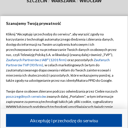
SZCZECIN
/
WARSZAWA
/
WROCŁAW
Szanujemy Twoją prywatność
Dołącz do nas:
Kliknij "Akceptuję i przechodzę do serwisu", aby wyrazić zgody na
korzystanie z technologii automatycznego śledzenia i zbierania danych,
TVP
dostęp do informacji na Twoim urządzeniu końcowym i ich
Abonament TVP
przechowywanie oraz na przetwarzanie Twoich danych osobowych przez
Regulamin TVP
nas, czyli Telewizję Polską S.A. w likwidacji (zwaną dalej również „TVP”),
Emisja w TVP
Polityka prywatności
Zaufanych Partnerów z IAB* (1201 firm)
oraz pozostałych
Zaufanych
Partnerów TVP (93 firm)
, w celach marketingowych (w tym do
Centrum informacji TVP
Moje zgody
zautomatyzowanego dopasowania reklam do Twoich zainteresowań i
mierzenia ich skuteczności) i pozostałych, które wskazujemy poniżej, a
Naziemna Telewizja Cyfrowa
Pomoc
także zgody na udostępnianie przez nas identyfikatora PPID do Google.
Sklep TVP
Biuro reklamy
Twoje dane osobowe zbierane podczas odwiedzania przez Ciebie naszych
Rada Programowa
Kontakt
poszczególnych serwisów
zwanych dalej „Portalem”, w tym informacje
zapisywane za pomocą technologii takich jak: pliki cookie, sygnalizatory
System NOS
WWW lub innych podobnych technologii umożliwiających świadczenie
dopasowanych i bezpiecznych usług, personalizację treści oraz reklam,
Informacje o nadawcy
Kanały
udostępnianie funkcji mediów społecznościowych oraz analizowanie
Akceptuję i przechodzę do serwisu
ruchu w Internecie.
Program dla prasy