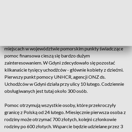
się przy ulicy 10 lutego jest największą i jedyną tego
typu placówka w północnej Polsce. Udzielana jest
tam również pomoc psychologiczna i prawna.
Od 24 lutego granicę z Polską przekroczyło już około 3,5
miliona uchodźców z Ukrainy. Minionej doby do naszego
kraju przybyło ponad 22 tysiące osób. Działające w dwóch
miejscach w województwie pomorskim punkty świadczące
pomoc finansowa cieszą się bardzo dużym
zainteresowaniem. W Gdyni zdecydowało się pozostać
kilkanaście tysięcy uchodźców - głównie kobiety z dziećmi.
Pierwszy punkt pomocy UNHCR, agencji ONZ ds.
Uchodźców w Gdyni działa przy ulicy 10 lutego. Codziennie
obsługiwanych jest tutaj około 300 osób.
Pomoc otrzymują wszystkie osoby, które przekroczyły
granicę z Polską od 24 lutego. Miesięcznie pierwsza osoba z
rodziny może otrzymać 700 złotych, kolejni członkowie
rodziny po 600 złotych. Wsparcie będzie udzielane przez 3