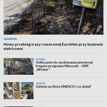
GDAŃSK
Nowy przebieg trasy rowerowej EuroVelo przy budowie
elektrowni
GDAŃSK
Odliczanie do wodowania pierwszej
fregaty programu Miecznik - ORP
„Wicher”
GDAŃSK
Gdynia na liście UNESCO i co dalej?