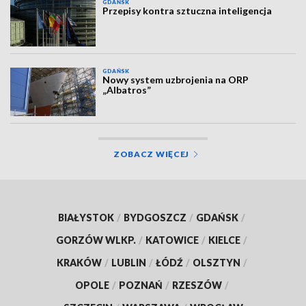
GDAŃSK
Przepisy kontra sztuczna inteligencja
GDAŃSK
Nowy system uzbrojenia na ORP
„Albatros”
ZOBACZ WIĘCEJ
BIAŁYSTOK
/
BYDGOSZCZ
/
GDAŃSK
/
GORZÓW WLKP.
/
KATOWICE
/
KIELCE
/
KRAKÓW
/
LUBLIN
/
ŁÓDŹ
/
OLSZTYN
/
OPOLE
/
POZNAŃ
/
RZESZÓW
/