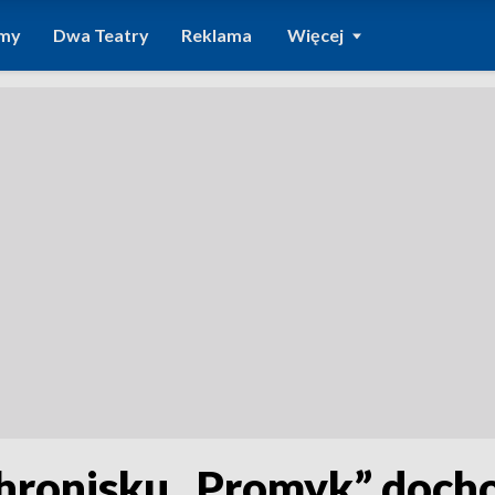
amy
Dwa Teatry
Reklama
Więcej
hronisku „Promyk” docho