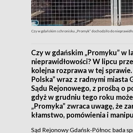
Czy w gdańskim schronisku „Promyk” dochodziło do nieprawidł
Czy w gdańskim „Promyku” w l
nieprawidłowości? W lipcu pr
kolejna rozprawa w tej sprawie.
Polska” wraz z radnymi miasta 
Sądu Rejonowego, z prośbą o p
gdyż w grudniu tego roku może
„Promyka” zwraca uwagę, że za
kłamstwo, pomówienia i manipul
Sąd Rejonowy Gdańsk-Północ bada spr