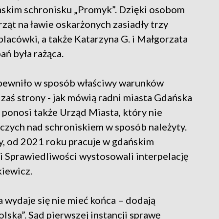
skim schronisku „Promyk”. Dzięki osobom
ąt na ławie oskarżonych zasiadły trzy
 placówki, a także Katarzyna G. i Małgorzata
ań była rażąca.
zapewniło w sposób właściwy warunków
 zaś strony - jak mówią radni miasta Gdańska
 ponosi także Urząd Miasta, który nie
ych nad schroniskiem w sposób należyty.
y, od 2021 roku pracuje w gdańskim
 Sprawiedliwości wystosowali interpelację
kiewicz.
a wydaje się nie mieć końca – dodają
lska”. Sąd pierwszej instancji sprawę