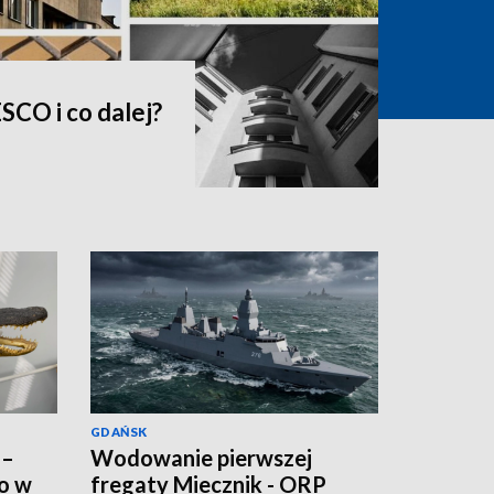
SCO i co dalej?
GDAŃSK
 –
Wodowanie pierwszej
ko w
fregaty Miecznik - ORP