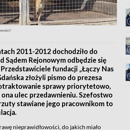
owości?
atach 2011-2012 dochodziło do
zed Sądem Rejonowym odbędzie się
 Przedstawiciele fundacji „Łączy Nas
Gdańska złożyli pismo do prezesa
otraktowanie sprawy priorytetowo,
 ona ulec przedawnieniu. Szefostwo
rzuty stawiane jego pracownikom to
acja.
awę nieprawidłowości, do jakich miało