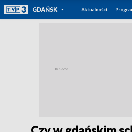
POWRÓT DO
GDAŃSK
Aktualności
Progr
TVP REGIONY
Czy w gdańskim sc