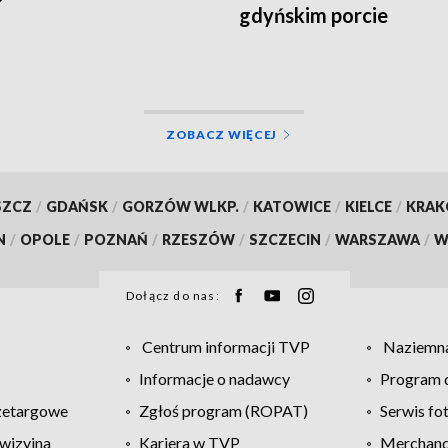
gdyńskim porcie
ZOBACZ WIĘCEJ
SZCZ
/
GDAŃSK
/
GORZÓW WLKP.
/
KATOWICE
/
KIELCE
/
KRA
N
/
OPOLE
/
POZNAŃ
/
RZESZÓW
/
SZCZECIN
/
WARSZAWA
/
W
Dołącz do nas:
Centrum informacji TVP
Naziemna
Informacje o nadawcy
Program d
zetargowe
Zgłoś program (ROPAT)
Serwis fo
wizyjna
Kariera w TVP
Merchandi