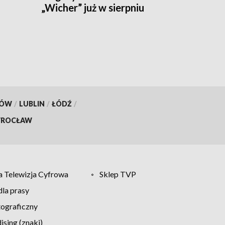
„Wicher” już w sierpniu
KÓW
/
LUBLIN
/
ŁÓDŹ
/
ROCŁAW
 Telewizja Cyfrowa
Sklep TVP
la prasy
tograficzny
sing (znaki)