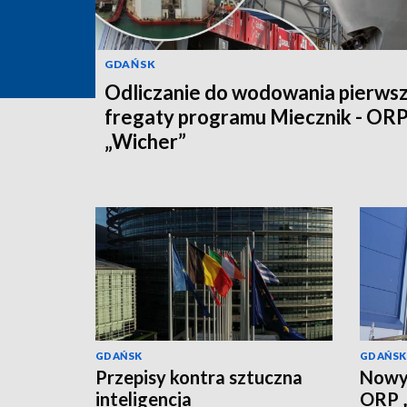
GDAŃSK
Odliczanie do wodowania pierwsz
fregaty programu Miecznik - OR
„Wicher”
GDAŃSK
GDAŃSK
Przepisy kontra sztuczna
Nowy 
inteligencja
ORP „