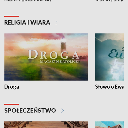
RELIGIA I WIARA
Droga
Słowo o Ewang
SPOŁECZEŃSTWO