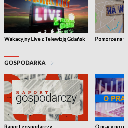
Wakacyjny Live z Telewizją Gdańsk
Pomorze na 
GOSPODARKA
Raport gospodarczy
O pracy po pr