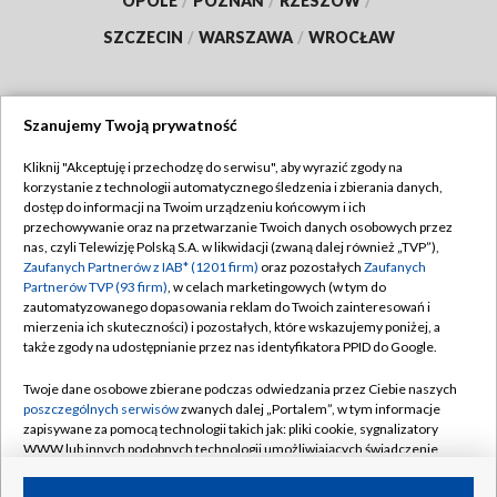
OPOLE
/
POZNAŃ
/
RZESZÓW
/
SZCZECIN
/
WARSZAWA
/
WROCŁAW
Szanujemy Twoją prywatność
Dołącz do nas:
Kliknij "Akceptuję i przechodzę do serwisu", aby wyrazić zgody na
korzystanie z technologii automatycznego śledzenia i zbierania danych,
TVP
dostęp do informacji na Twoim urządzeniu końcowym i ich
Abonament TVP
przechowywanie oraz na przetwarzanie Twoich danych osobowych przez
Regulamin TVP
nas, czyli Telewizję Polską S.A. w likwidacji (zwaną dalej również „TVP”),
Emisja w TVP
Zaufanych Partnerów z IAB* (1201 firm)
oraz pozostałych
Zaufanych
Polityka prywatności
Partnerów TVP (93 firm)
, w celach marketingowych (w tym do
Centrum informacji TVP
Moje zgody
zautomatyzowanego dopasowania reklam do Twoich zainteresowań i
mierzenia ich skuteczności) i pozostałych, które wskazujemy poniżej, a
Naziemna Telewizja Cyfrowa
Pomoc
także zgody na udostępnianie przez nas identyfikatora PPID do Google.
Sklep TVP
Biuro reklamy
Twoje dane osobowe zbierane podczas odwiedzania przez Ciebie naszych
Rada Programowa
poszczególnych serwisów
zwanych dalej „Portalem”, w tym informacje
Kontakt
zapisywane za pomocą technologii takich jak: pliki cookie, sygnalizatory
System NOS
WWW lub innych podobnych technologii umożliwiających świadczenie
dopasowanych i bezpiecznych usług, personalizację treści oraz reklam,
Informacje o nadawcy
Kanały
udostępnianie funkcji mediów społecznościowych oraz analizowanie