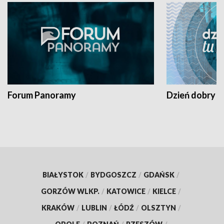
Forum Panoramy
Dzień dobry t
BIAŁYSTOK
/
BYDGOSZCZ
/
GDAŃSK
/
GORZÓW WLKP.
/
KATOWICE
/
KIELCE
/
KRAKÓW
/
LUBLIN
/
ŁÓDŹ
/
OLSZTYN
/