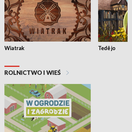
Wiatrak
Tedë jo
ROLNICTWO I WIEŚ