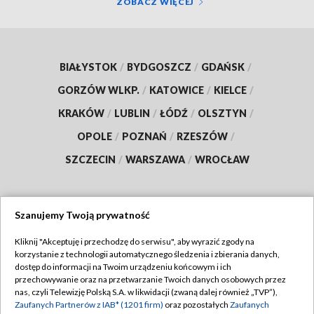
ZOBACZ WIĘCEJ
BIAŁYSTOK
/
BYDGOSZCZ
/
GDAŃSK
/
GORZÓW WLKP.
/
KATOWICE
/
KIELCE
/
KRAKÓW
/
LUBLIN
/
ŁÓDŹ
/
OLSZTYN
/
OPOLE
/
POZNAŃ
/
RZESZÓW
/
SZCZECIN
/
WARSZAWA
/
WROCŁAW
Szanujemy Twoją prywatność
Dołącz do nas:
Kliknij "Akceptuję i przechodzę do serwisu", aby wyrazić zgody na
korzystanie z technologii automatycznego śledzenia i zbierania danych,
TVP
dostęp do informacji na Twoim urządzeniu końcowym i ich
Abonament TVP
przechowywanie oraz na przetwarzanie Twoich danych osobowych przez
Regulamin TVP
nas, czyli Telewizję Polską S.A. w likwidacji (zwaną dalej również „TVP”),
Emisja w TVP
Polityka prywatności
Zaufanych Partnerów z IAB* (1201 firm)
oraz pozostałych
Zaufanych