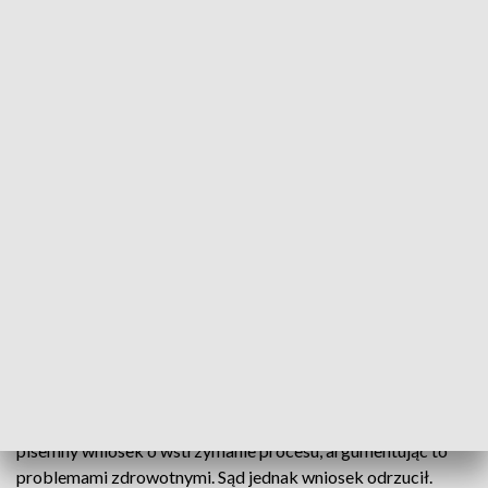
Zeznania świadków w sprawie zabójstwa prezydenta Gdańska
Wolontariusz oraz dwóch pracowników firmy
ochroniarskiej składali przed sądem zeznania w
sprawie dotyczącej zabójstwa prezydenta
Gdańska, Pawła Adamowicza. Sam oskarżony choć
obecny był na sali rozpraw, nie reagował na
polecenia sądu.
Stefan W. nadal milczy przed sądem. Jednak skierował
pisemny wniosek o wstrzymanie procesu, argumentując to
problemami zdrowotnymi. Sąd jednak wniosek odrzucił.