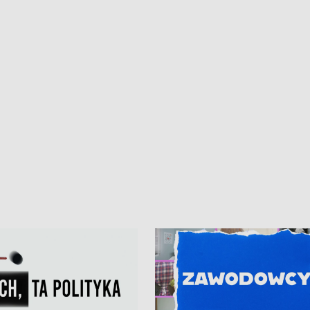
iczny dla Puckiego Szpitala • Na
witali Tour de Pologne
znów rekordowe upały