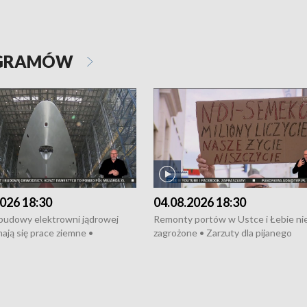
OGRAMÓW
026 18:30
04.08.2026 18:30
 budowy elektrowni jądrowej
Remonty portów w Ustce i Łebie ni
ają się prace ziemne •
zagrożone • Zarzuty dla pijanego
o umowę na budowę obwodnicy
kierowcy ciągnika • Protest
u Gdańskiego • Za kilka dni
poszkodowanych przez dewelopera
e ORP „Wicher” • 18 milionów
Gdyni • Milion zł dla dzieci z UCK od
a inwestycje w szkołach w Rumi
Cancer Fighters • Efekty wpisu Gdy
owie • Nowy sprzęt
Listę UNESCO • Kaszubscy kuczerz