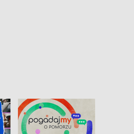
kibiców na trasie przejazdu peletonu
Tour de Pologne przez Kaszuby