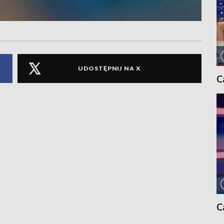
UDOSTĘPNIJ NA X
C
C