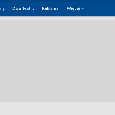
amy
Dwa Teatry
Reklama
Więcej