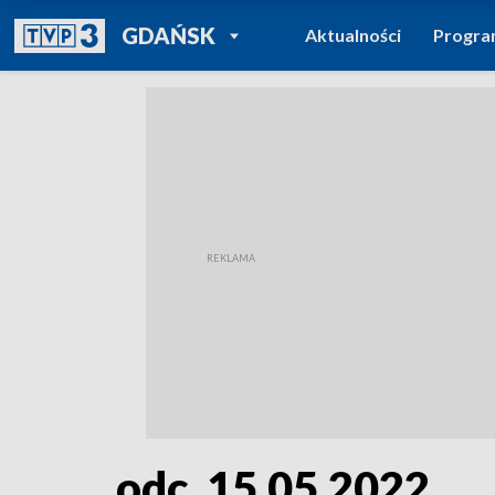
POWRÓT DO
GDAŃSK
Aktualności
Progr
TVP REGIONY
odc. 15.05.2022