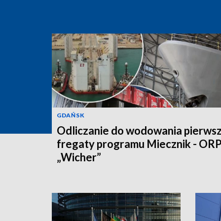
GDAŃSK
Odliczanie do wodowania pierwsz
fregaty programu Miecznik - OR
„Wicher”