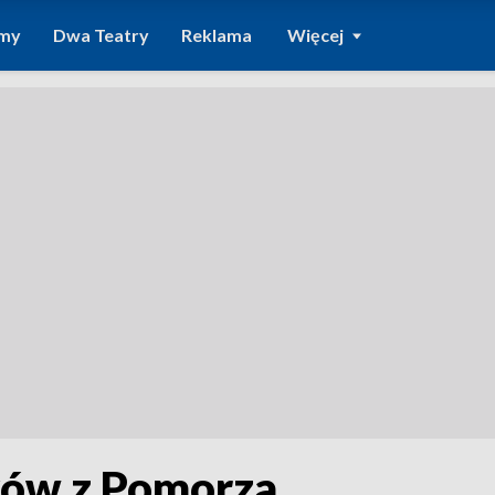
amy
Dwa Teatry
Reklama
Więcej
aków z Pomorza