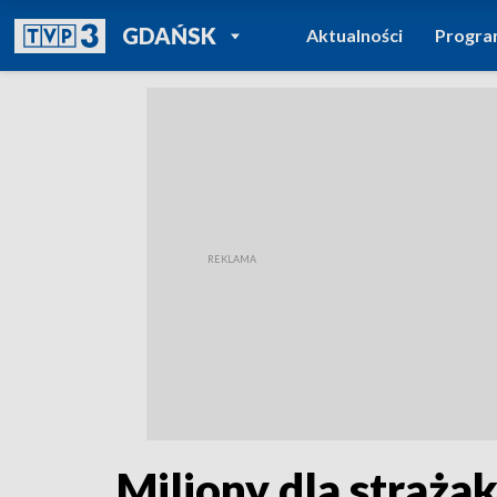
POWRÓT DO
GDAŃSK
Aktualności
Progr
TVP REGIONY
Miliony dla straż