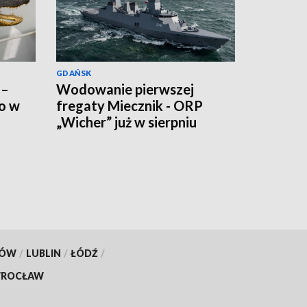
GDAŃSK
 –
Wodowanie pierwszej
ko w
fregaty Miecznik - ORP
„Wicher” już w sierpniu
KÓW
/
LUBLIN
/
ŁÓDŹ
/
ROCŁAW