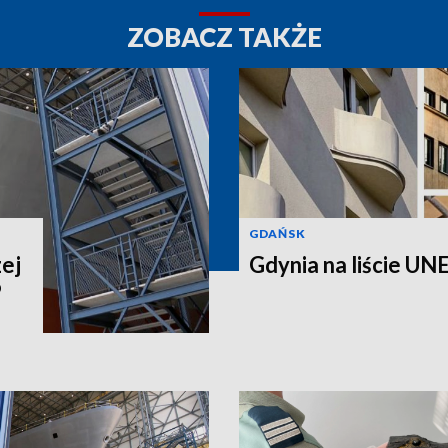
ZOBACZ TAKŻE
GDAŃSK
ej
Gdynia na liście UNE
P