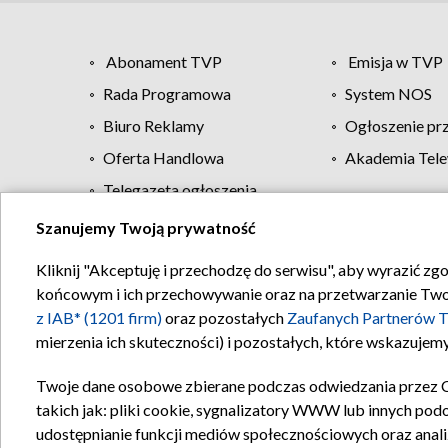
Abonament TVP
Emisja w TVP
Rada Programowa
System NOS
Biuro Reklamy
Ogłoszenie pr
Oferta Handlowa
Akademia Tele
Telegazeta ogłoszenia
Szanujemy Twoją prywatność
Regulamin TVP
Kliknij "Akceptuję i przechodzę do serwisu", aby wyrazić zg
końcowym i ich przechowywanie oraz na przetwarzanie Twoich
z IAB* (1201 firm)
oraz pozostałych
Zaufanych Partnerów T
mierzenia ich skuteczności) i pozostałych, które wskazujemy
Twoje dane osobowe zbierane podczas odwiedzania przez 
takich jak: pliki cookie, sygnalizatory WWW lub innych pod
udostępnianie funkcji mediów społecznościowych oraz anali