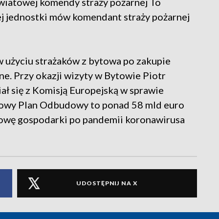
iatowej komendy straży pożarnej To
j jednostki mów komendant straży pożarnej
 w użyciu strażaków z bytowa po zakupie
ne. Przy okazji wizyty w Bytowie Piotr
ał się z Komisją Europejską w sprawie
owy Plan Odbudowy to ponad 58 mld euro
dowę gospodarki po pandemii koronawirusa
UDOSTĘPNIJ NA X