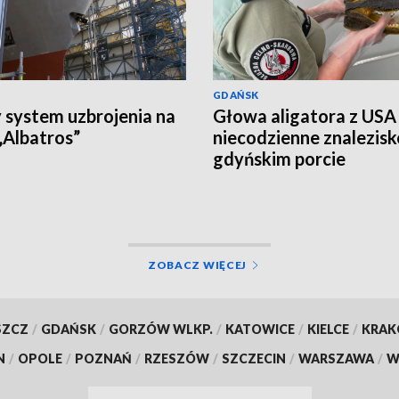
GDAŃSK
system uzbrojenia na
Głowa aligatora z USA
Albatros”
niecodzienne znalezis
gdyńskim porcie
ZOBACZ WIĘCEJ
SZCZ
/
GDAŃSK
/
GORZÓW WLKP.
/
KATOWICE
/
KIELCE
/
KRA
N
/
OPOLE
/
POZNAŃ
/
RZESZÓW
/
SZCZECIN
/
WARSZAWA
/
W