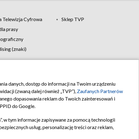
 Telewizja Cyfrowa
Sklep TVP
la prasy
tograficzny
sing (znaki)
klamy
Kontakt
rania danych, dostęp do informacji na Twoim urządzeniu
idacji (zwaną dalej również „TVP”),
Zaufanych Partnerów
anego dopasowania reklam do Twoich zainteresowań i
a PPID do Google.
”, w tym informacje zapisywane za pomocą technologii
zpiecznych usług, personalizację treści oraz reklam,