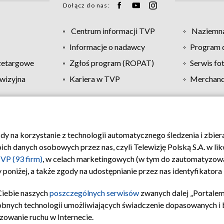
Dołącz do nas:
Centrum informacji TVP
Naziemna
Informacje o nadawcy
Program d
zetargowe
Zgłoś program (ROPAT)
Serwis fo
wizyjna
Kariera w TVP
Merchandi
Polityka prywatności
Moje zgody
Pomoc
Biuro re
ody na korzystanie z technologii automatycznego śledzenia i zbie
 danych osobowych przez nas, czyli Telewizję Polską S.A. w likw
VP (93 firm)
, w celach marketingowych (w tym do zautomatyzow
 poniżej, a także zgody na udostępnianie przez nas identyfikator
Ciebie naszych
poszczególnych serwisów
zwanych dalej „Portalem
obnych technologii umożliwiających świadczenie dopasowanych i be
zowanie ruchu w Internecie.