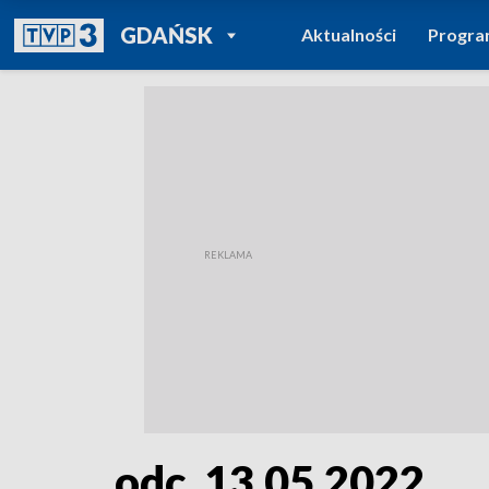
POWRÓT DO
GDAŃSK
Aktualności
Progr
TVP REGIONY
odc. 13.05.2022