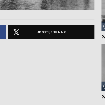
UDOSTĘPNIJ NA X
P
P