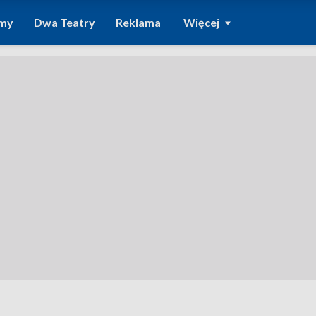
amy
Dwa Teatry
Reklama
Więcej