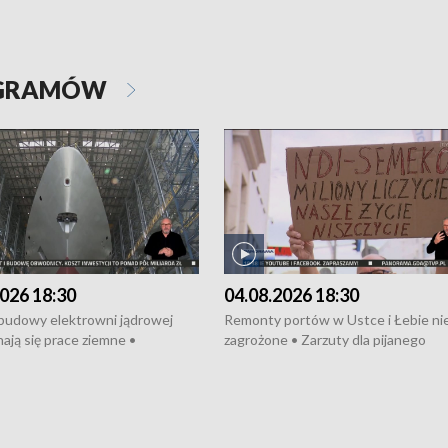
OGRAMÓW
026 18:30
04.08.2026 18:30
 budowy elektrowni jądrowej
Remonty portów w Ustce i Łebie ni
ają się prace ziemne •
zagrożone • Zarzuty dla pijanego
o umowę na budowę obwodnicy
kierowcy ciągnika • Protest
u Gdańskiego • Za kilka dni
poszkodowanych przez dewelopera
e ORP „Wicher” • 18 milionów
Gdyni • Milion zł dla dzieci z UCK od
a inwestycje w szkołach w Rumi
Cancer Fighters • Efekty wpisu Gdy
owie • Nowy sprzęt
Listę UNESCO • Kaszubscy kuczerz