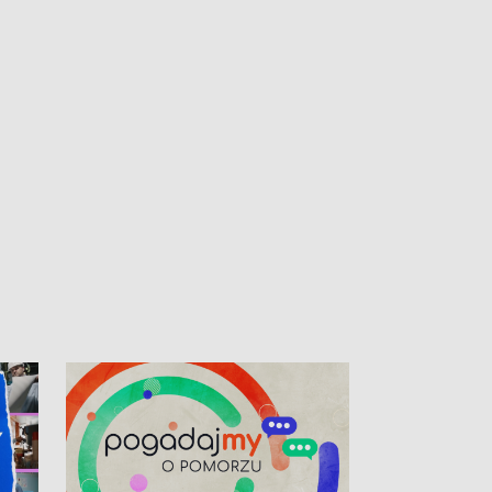
kibiców na trasie przejazdu peletonu
Tour de Pologne przez Kaszuby