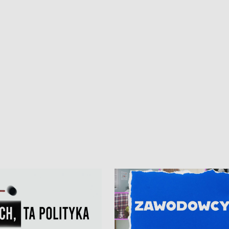
iczny dla Puckiego Szpitala • Na
witali Tour de Pologne
znów rekordowe upały