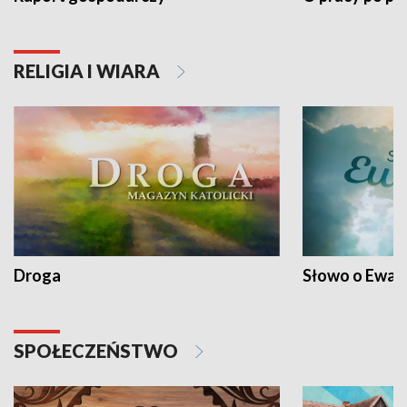
RELIGIA I WIARA
Droga
Słowo o Ewang
SPOŁECZEŃSTWO