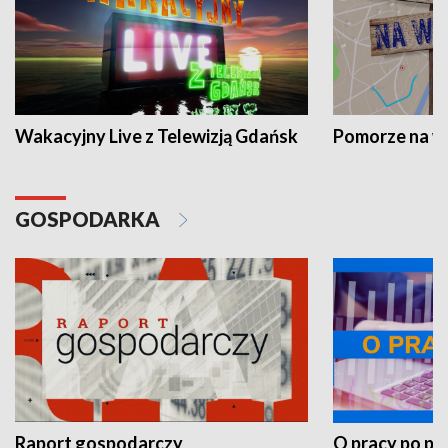
Wakacyjny Live z Telewizją Gdańsk
Pomorze na 
GOSPODARKA
Raport gospodarczy
O pracy po pr