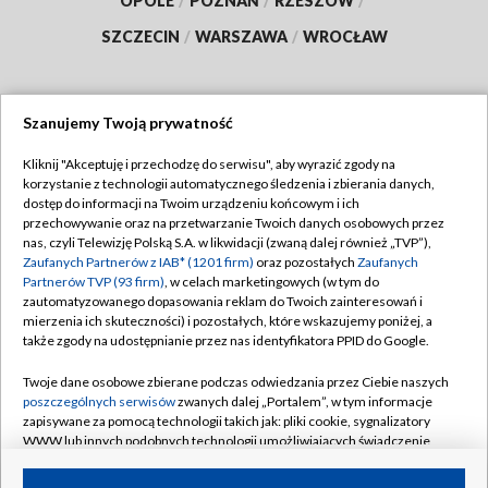
OPOLE
/
POZNAŃ
/
RZESZÓW
/
SZCZECIN
/
WARSZAWA
/
WROCŁAW
Szanujemy Twoją prywatność
Dołącz do nas:
Kliknij "Akceptuję i przechodzę do serwisu", aby wyrazić zgody na
korzystanie z technologii automatycznego śledzenia i zbierania danych,
TVP
dostęp do informacji na Twoim urządzeniu końcowym i ich
Abonament TVP
przechowywanie oraz na przetwarzanie Twoich danych osobowych przez
Regulamin TVP
nas, czyli Telewizję Polską S.A. w likwidacji (zwaną dalej również „TVP”),
Emisja w TVP
Zaufanych Partnerów z IAB* (1201 firm)
oraz pozostałych
Zaufanych
Polityka prywatności
Partnerów TVP (93 firm)
, w celach marketingowych (w tym do
Centrum informacji TVP
Moje zgody
zautomatyzowanego dopasowania reklam do Twoich zainteresowań i
mierzenia ich skuteczności) i pozostałych, które wskazujemy poniżej, a
Naziemna Telewizja Cyfrowa
Pomoc
także zgody na udostępnianie przez nas identyfikatora PPID do Google.
Sklep TVP
Biuro reklamy
Twoje dane osobowe zbierane podczas odwiedzania przez Ciebie naszych
Rada Programowa
poszczególnych serwisów
zwanych dalej „Portalem”, w tym informacje
Kontakt
zapisywane za pomocą technologii takich jak: pliki cookie, sygnalizatory
System NOS
WWW lub innych podobnych technologii umożliwiających świadczenie
dopasowanych i bezpiecznych usług, personalizację treści oraz reklam,
Informacje o nadawcy
Kanały
udostępnianie funkcji mediów społecznościowych oraz analizowanie