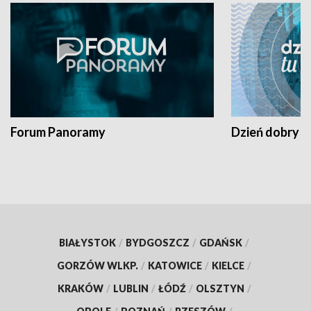
Forum Panoramy
Dzień dobry t
BIAŁYSTOK
/
BYDGOSZCZ
/
GDAŃSK
/
GORZÓW WLKP.
/
KATOWICE
/
KIELCE
/
KRAKÓW
/
LUBLIN
/
ŁÓDŹ
/
OLSZTYN
/