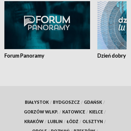
Forum Panoramy
Dzień dobry t
BIAŁYSTOK
/
BYDGOSZCZ
/
GDAŃSK
/
GORZÓW WLKP.
/
KATOWICE
/
KIELCE
/
KRAKÓW
/
LUBLIN
/
ŁÓDŹ
/
OLSZTYN
/