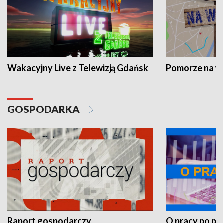
Wakacyjny Live z Telewizją Gdańsk
Pomorze na 
GOSPODARKA
Raport gospodarczy
O pracy po pr