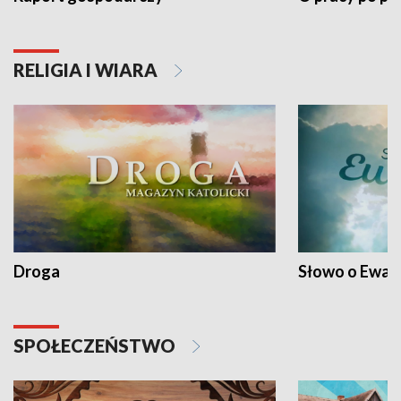
RELIGIA I WIARA
Droga
Słowo o Ewang
SPOŁECZEŃSTWO