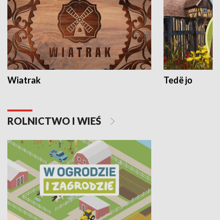
Wiatrak
Tedë jo
ROLNICTWO I WIEŚ