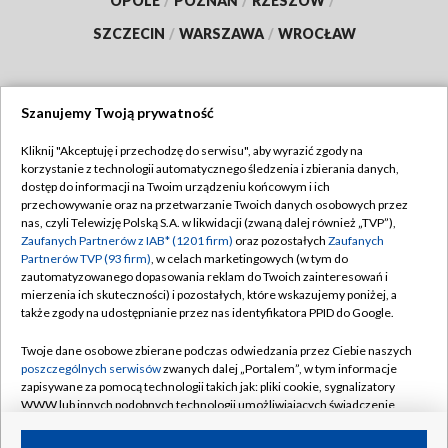
OPOLE
/
POZNAŃ
/
RZESZÓW
/
SZCZECIN
/
WARSZAWA
/
WROCŁAW
Szanujemy Twoją prywatność
Dołącz do nas:
Kliknij "Akceptuję i przechodzę do serwisu", aby wyrazić zgody na
korzystanie z technologii automatycznego śledzenia i zbierania danych,
TVP
dostęp do informacji na Twoim urządzeniu końcowym i ich
Abonament TVP
przechowywanie oraz na przetwarzanie Twoich danych osobowych przez
Regulamin TVP
nas, czyli Telewizję Polską S.A. w likwidacji (zwaną dalej również „TVP”),
Emisja w TVP
Zaufanych Partnerów z IAB* (1201 firm)
oraz pozostałych
Zaufanych
Polityka prywatności
Partnerów TVP (93 firm)
, w celach marketingowych (w tym do
Centrum informacji TVP
Moje zgody
zautomatyzowanego dopasowania reklam do Twoich zainteresowań i
mierzenia ich skuteczności) i pozostałych, które wskazujemy poniżej, a
Naziemna Telewizja Cyfrowa
Pomoc
także zgody na udostępnianie przez nas identyfikatora PPID do Google.
Sklep TVP
Biuro reklamy
Twoje dane osobowe zbierane podczas odwiedzania przez Ciebie naszych
Rada Programowa
poszczególnych serwisów
zwanych dalej „Portalem”, w tym informacje
Kontakt
zapisywane za pomocą technologii takich jak: pliki cookie, sygnalizatory
System NOS
WWW lub innych podobnych technologii umożliwiających świadczenie
dopasowanych i bezpiecznych usług, personalizację treści oraz reklam,
Informacje o nadawcy
Kanały
udostępnianie funkcji mediów społecznościowych oraz analizowanie