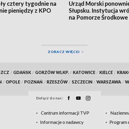
ły cztery tygodnie na
Urząd Morski ponowni
ie pieniędzy z KPO
Słupsku. Instytucja wró
na Pomorze Środkowe 
latach
ZOBACZ WIĘCEJ
SZCZ
/
GDAŃSK
/
GORZÓW WLKP.
/
KATOWICE
/
KIELCE
/
KRA
N
/
OPOLE
/
POZNAŃ
/
RZESZÓW
/
SZCZECIN
/
WARSZAWA
/
W
Dołącz do nas:
Centrum informacji TVP
Naziemna
Informacje o nadawcy
Program d