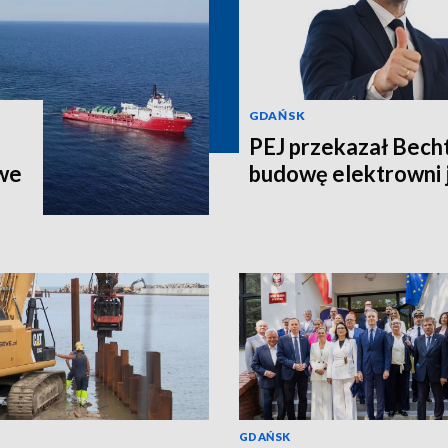
GDAŃSK
PEJ przekazał Bech
we
budowę elektrowni 
GDAŃSK