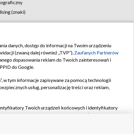
tograficzny
sing (znaki)
klamy
Kontakt
rania danych, dostęp do informacji na Twoim urządzeniu
idacji (zwaną dalej również „TVP”),
Zaufanych Partnerów
anego dopasowania reklam do Twoich zainteresowań i
a PPID do Google.
”, w tym informacje zapisywane za pomocą technologii
zpiecznych usług, personalizację treści oraz reklam,
identyfikatory Twoich urządzeń końcowych i identyfikatory
P,
Zaufanych Partnerów z IAB
oraz pozostałych
Zaufanych
 wyboru podstawowych reklam, wyboru spersonalizowanych
ch treści, pomiaru wydajności reklam, pomiaru wydajności