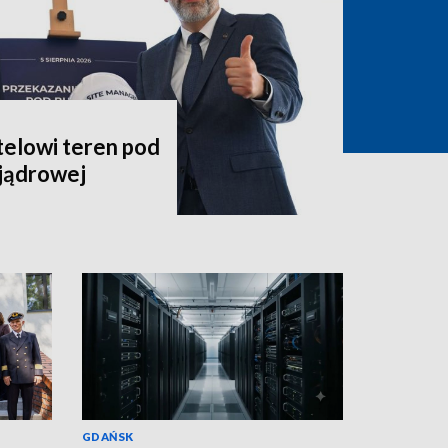
telowi teren pod
jądrowej
GDAŃSK