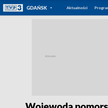
POWRÓT DO
GDAŃSK
Aktualności
Progr
TVP REGIONY
Wojewoda pomorski