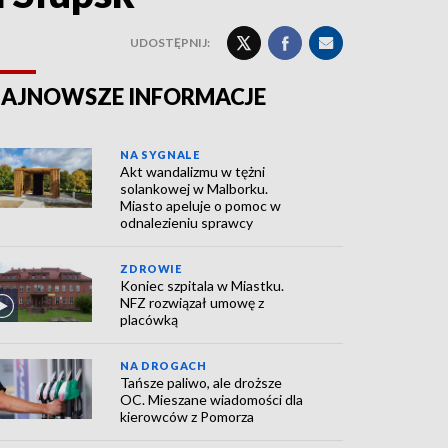
UDOSTĘPNIJ:
AJNOWSZE INFORMACJE
NA SYGNALE
Akt wandalizmu w tężni
solankowej w Malborku.
Miasto apeluje o pomoc w
odnalezieniu sprawcy
ZDROWIE
Koniec szpitala w Miastku.
NFZ rozwiązał umowę z
placówką
NA DROGACH
Tańsze paliwo, ale droższe
OC. Mieszane wiadomości dla
kierowców z Pomorza