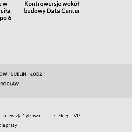
e w
Kontrowersje wokół
ciła
budowy Data Center
po 6
KÓW
/
LUBLIN
/
ŁÓDŹ
/
ROCŁAW
 Telewizja Cyfrowa
Sklep TVP
la prasy