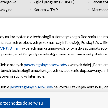
zetargowe
Zgłoś program (ROPAT)
Serwis fo
wizyjna
Kariera w TVP
Merchandi
Polityka prywatności
Moje zgody
Pomoc
Biuro re
ody na korzystanie z technologii automatycznego śledzenia i zbie
 danych osobowych przez nas, czyli Telewizję Polską S.A. w likw
VP (93 firm)
, w celach marketingowych (w tym do zautomatyzow
 poniżej, a także zgody na udostępnianie przez nas identyfikator
Ciebie naszych
poszczególnych serwisów
zwanych dalej „Portalem
obnych technologii umożliwiających świadczenie dopasowanych i be
zowanie ruchu w Internecie.
Ciebie
poszczególnych serwisów
na Portalu, takie jak adresy IP, 
sach Portalu czy historia odwiedzin będą przetwarzane przez TV
ji: przechowywania informacji na urządzeniu lub dostęp do nich,
©2026 Telewizja Polska S.A. w likwidacji
 przechodzę do serwisu
enia profilu spersonalizowanych treści, wyboru spersonalizowany