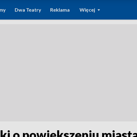
amy
Dwa Teatry
Reklama
Więcej
 o powiększeniu miasta