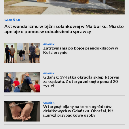
GDAŃSK
Akt wandalizmu w tężni solankowej w Malborku. Miasto
apeluje o pomoc w odnalezieniu sprawcy
GDAŃSK
Zatrzymania po bójce pseudokibiców w
Kościerzynie
GDAŃSK
Gdańsk: 39-latka okradła sklep, którym
zarządzała. Z utargu zniknęło ponad 20
tys. zł
GDAŃSK
Wtargnął pijany na teren ogródków
działkowych w Gdańsku. Obrażał, bił
i...gryzł przypadkowe osoby