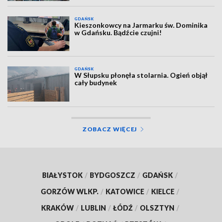
GDAŃSK
Kieszonkowcy na Jarmarku św. Dominika
w Gdańsku. Bądźcie czujni!
GDAŃSK
W Słupsku płonęła stolarnia. Ogień objął
cały budynek
ZOBACZ WIĘCEJ
BIAŁYSTOK
/
BYDGOSZCZ
/
GDAŃSK
/
GORZÓW WLKP.
/
KATOWICE
/
KIELCE
/
KRAKÓW
/
LUBLIN
/
ŁÓDŹ
/
OLSZTYN
/