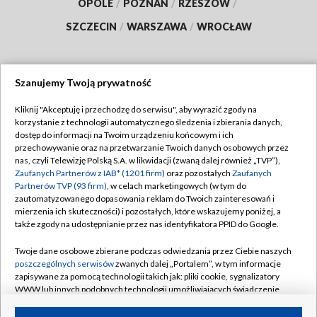
OPOLE
/
POZNAŃ
/
RZESZÓW
/
SZCZECIN
/
WARSZAWA
/
WROCŁAW
Szanujemy Twoją prywatność
Dołącz do nas:
Kliknij "Akceptuję i przechodzę do serwisu", aby wyrazić zgody na
korzystanie z technologii automatycznego śledzenia i zbierania danych,
TVP
dostęp do informacji na Twoim urządzeniu końcowym i ich
Abonament TVP
przechowywanie oraz na przetwarzanie Twoich danych osobowych przez
Regulamin TVP
nas, czyli Telewizję Polską S.A. w likwidacji (zwaną dalej również „TVP”),
Emisja w TVP
Polityka prywatności
Zaufanych Partnerów z IAB* (1201 firm)
oraz pozostałych
Zaufanych
Partnerów TVP (93 firm)
, w celach marketingowych (w tym do
Centrum informacji TVP
Moje zgody
zautomatyzowanego dopasowania reklam do Twoich zainteresowań i
mierzenia ich skuteczności) i pozostałych, które wskazujemy poniżej, a
Naziemna Telewizja Cyfrowa
Pomoc
także zgody na udostępnianie przez nas identyfikatora PPID do Google.
Sklep TVP
Biuro reklamy
Twoje dane osobowe zbierane podczas odwiedzania przez Ciebie naszych
Rada Programowa
Kontakt
poszczególnych serwisów
zwanych dalej „Portalem”, w tym informacje
zapisywane za pomocą technologii takich jak: pliki cookie, sygnalizatory
System NOS
WWW lub innych podobnych technologii umożliwiających świadczenie
dopasowanych i bezpiecznych usług, personalizację treści oraz reklam,
Informacje o nadawcy
Kanały
udostępnianie funkcji mediów społecznościowych oraz analizowanie