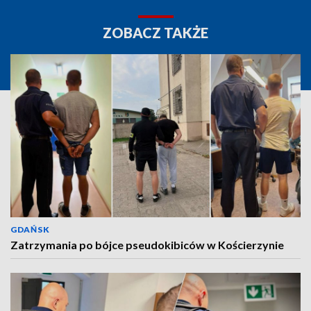
ZOBACZ TAKŻE
GDAŃSK
Zatrzymania po bójce pseudokibiców w Kościerzynie