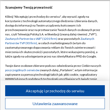
Szanujemy Twoją prywatność
Dołącz do nas:
Kliknij "Akceptuję i przechodzę do serwisu", aby wyrazić zgody na
korzystanie z technologii automatycznego śledzenia i zbierania danych,
TVP
dostęp do informacji na Twoim urządzeniu końcowym i ich
Abonament TVP
przechowywanie oraz na przetwarzanie Twoich danych osobowych przez
Regulamin TVP
nas, czyli Telewizję Polską S.A. w likwidacji (zwaną dalej również „TVP”),
Emisja w TVP
Zaufanych Partnerów z IAB* (1201 firm)
oraz pozostałych
Zaufanych
Polityka prywatności
Partnerów TVP (93 firm)
, w celach marketingowych (w tym do
Centrum informacji TVP
Moje zgody
zautomatyzowanego dopasowania reklam do Twoich zainteresowań i
mierzenia ich skuteczności) i pozostałych, które wskazujemy poniżej, a
Naziemna Telewizja Cyfrowa
Pomoc
także zgody na udostępnianie przez nas identyfikatora PPID do Google.
Sklep TVP
Biuro reklamy
Twoje dane osobowe zbierane podczas odwiedzania przez Ciebie naszych
Rada Programowa
poszczególnych serwisów
zwanych dalej „Portalem”, w tym informacje
Kontakt
zapisywane za pomocą technologii takich jak: pliki cookie, sygnalizatory
System NOS
WWW lub innych podobnych technologii umożliwiających świadczenie
dopasowanych i bezpiecznych usług, personalizację treści oraz reklam,
Informacje o nadawcy
Kanały
udostępnianie funkcji mediów społecznościowych oraz analizowanie
Akceptuję i przechodzę do serwisu
ruchu w Internecie.
Program dla prasy
©2026 Telewizja Polska S.A. w likwidacji
Biuro Reklamy
Twoje dane osobowe zbierane podczas odwiedzania przez Ciebie
Ustawienia zaawansowane
poszczególnych serwisów
na Portalu, takie jak adresy IP, identyfikatory
Ogłoszenie przetargowe