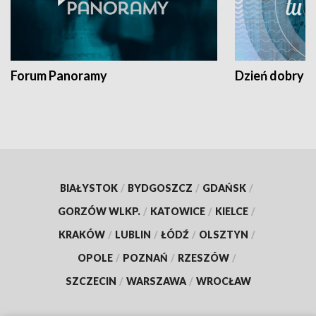
Forum Panoramy
Dzień dobry t
BIAŁYSTOK
/
BYDGOSZCZ
/
GDAŃSK
/
GORZÓW WLKP.
/
KATOWICE
/
KIELCE
/
KRAKÓW
/
LUBLIN
/
ŁÓDŹ
/
OLSZTYN
/
OPOLE
/
POZNAŃ
/
RZESZÓW
/
SZCZECIN
/
WARSZAWA
/
WROCŁAW