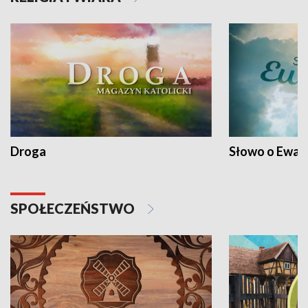
Droga
Słowo o Ewang
SPOŁECZEŃSTWO