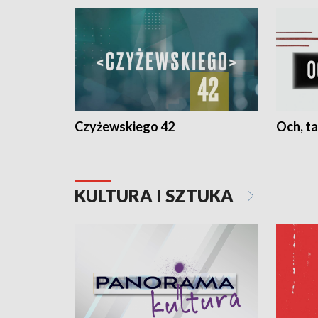
Czyżewskiego 42
Och, ta
KULTURA I SZTUKA