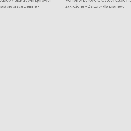
 budowy elektrowni jądrowej
Remonty portów w Ustce i Łebie ni
ają się prace ziemne •
zagrożone • Zarzuty dla pijanego
o umowę na budowę obwodnicy
kierowcy ciągnika • Protest
u Gdańskiego • Za kilka dni
poszkodowanych przez dewelopera
e ORP „Wicher” • 18 milionów
Gdyni • Milion zł dla dzieci z UCK od
a inwestycje w szkołach w Rumi
Cancer Fighters • Efekty wpisu Gdy
owie • Nowy sprzęt
Listę UNESCO • Kaszubscy kuczerz
iczny dla Puckiego Szpitala • Na
witali Tour de Pologne
znów rekordowe upały