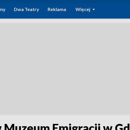
amy
Dwa Teatry
Reklama
Więcej
 Muzeum Emigracji w Gd