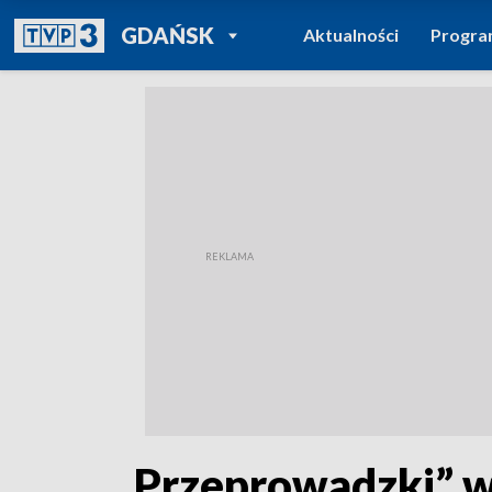
POWRÓT DO
GDAŃSK
Aktualności
Progr
TVP REGIONY
„Przeprowadzki” w