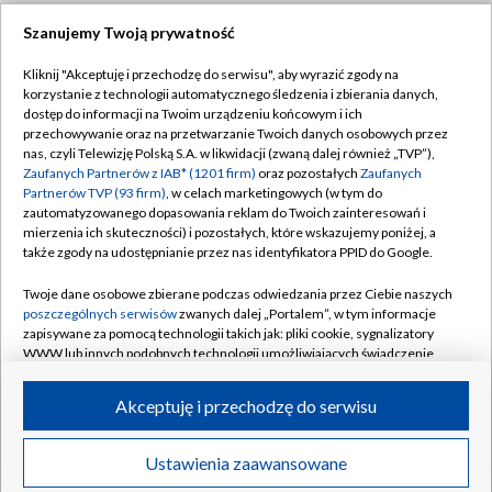
Szanujemy Twoją prywatność
Dołącz do nas:
Kliknij "Akceptuję i przechodzę do serwisu", aby wyrazić zgody na
korzystanie z technologii automatycznego śledzenia i zbierania danych,
TVP
dostęp do informacji na Twoim urządzeniu końcowym i ich
Abonament TVP
przechowywanie oraz na przetwarzanie Twoich danych osobowych przez
Regulamin TVP
nas, czyli Telewizję Polską S.A. w likwidacji (zwaną dalej również „TVP”),
Emisja w TVP
Zaufanych Partnerów z IAB* (1201 firm)
oraz pozostałych
Zaufanych
Polityka prywatności
Partnerów TVP (93 firm)
, w celach marketingowych (w tym do
Centrum informacji TVP
Moje zgody
zautomatyzowanego dopasowania reklam do Twoich zainteresowań i
mierzenia ich skuteczności) i pozostałych, które wskazujemy poniżej, a
Naziemna Telewizja Cyfrowa
Pomoc
także zgody na udostępnianie przez nas identyfikatora PPID do Google.
Sklep TVP
Biuro reklamy
Twoje dane osobowe zbierane podczas odwiedzania przez Ciebie naszych
Rada Programowa
poszczególnych serwisów
zwanych dalej „Portalem”, w tym informacje
Kontakt
zapisywane za pomocą technologii takich jak: pliki cookie, sygnalizatory
System NOS
WWW lub innych podobnych technologii umożliwiających świadczenie
dopasowanych i bezpiecznych usług, personalizację treści oraz reklam,
Informacje o nadawcy
Kanały
udostępnianie funkcji mediów społecznościowych oraz analizowanie
Akceptuję i przechodzę do serwisu
ruchu w Internecie.
Program dla prasy
©2026 Telewizja Polska S.A. w likwidacji
Biuro Reklamy
Twoje dane osobowe zbierane podczas odwiedzania przez Ciebie
Ustawienia zaawansowane
poszczególnych serwisów
na Portalu, takie jak adresy IP, identyfikatory
Ogłoszenie przetargowe