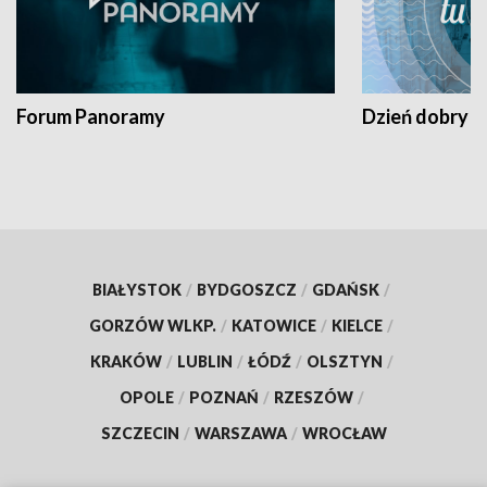
Forum Panoramy
Dzień dobry t
BIAŁYSTOK
/
BYDGOSZCZ
/
GDAŃSK
/
GORZÓW WLKP.
/
KATOWICE
/
KIELCE
/
KRAKÓW
/
LUBLIN
/
ŁÓDŹ
/
OLSZTYN
/
OPOLE
/
POZNAŃ
/
RZESZÓW
/
SZCZECIN
/
WARSZAWA
/
WROCŁAW