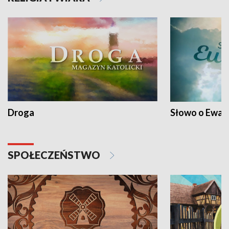
Droga
Słowo o Ewang
SPOŁECZEŃSTWO