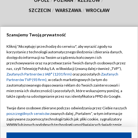
OPOLE
/
POZNAŃ
/
RZESZÓW
/
SZCZECIN
/
WARSZAWA
/
WROCŁAW
Szanujemy Twoją prywatność
Dołącz do nas:
Kliknij "Akceptuję i przechodzę do serwisu", aby wyrazić zgody na
korzystanie z technologii automatycznego śledzenia i zbierania danych,
TVP
dostęp do informacji na Twoim urządzeniu końcowym i ich
Abonament TVP
przechowywanie oraz na przetwarzanie Twoich danych osobowych przez
Regulamin TVP
nas, czyli Telewizję Polską S.A. w likwidacji (zwaną dalej również „TVP”),
Emisja w TVP
Zaufanych Partnerów z IAB* (1201 firm)
oraz pozostałych
Zaufanych
Polityka prywatności
Partnerów TVP (93 firm)
, w celach marketingowych (w tym do
Centrum informacji TVP
Moje zgody
zautomatyzowanego dopasowania reklam do Twoich zainteresowań i
mierzenia ich skuteczności) i pozostałych, które wskazujemy poniżej, a
Naziemna Telewizja Cyfrowa
Pomoc
także zgody na udostępnianie przez nas identyfikatora PPID do Google.
Sklep TVP
Biuro reklamy
Twoje dane osobowe zbierane podczas odwiedzania przez Ciebie naszych
Rada Programowa
poszczególnych serwisów
zwanych dalej „Portalem”, w tym informacje
Kontakt
zapisywane za pomocą technologii takich jak: pliki cookie, sygnalizatory
System NOS
WWW lub innych podobnych technologii umożliwiających świadczenie
dopasowanych i bezpiecznych usług, personalizację treści oraz reklam,
Informacje o nadawcy
Kanały
udostępnianie funkcji mediów społecznościowych oraz analizowanie