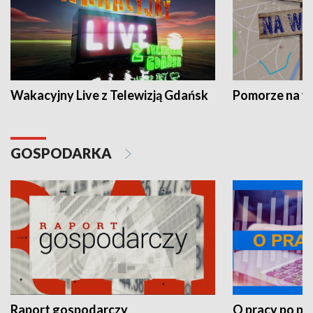
Wakacyjny Live z Telewizją Gdańsk
Pomorze na 
GOSPODARKA
Raport gospodarczy
O pracy po pr