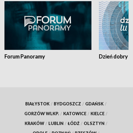
Forum Panoramy
Dzień dobry t
BIAŁYSTOK
/
BYDGOSZCZ
/
GDAŃSK
/
GORZÓW WLKP.
/
KATOWICE
/
KIELCE
/
KRAKÓW
/
LUBLIN
/
ŁÓDŹ
/
OLSZTYN
/