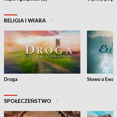
RELIGIA I WIARA
Droga
Słowo o Ewang
SPOŁECZEŃSTWO