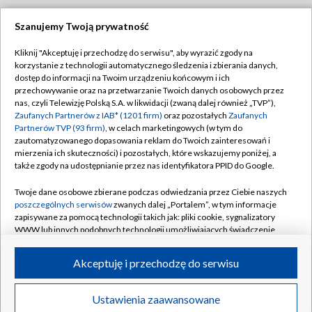
Szanujemy Twoją prywatność
Dołącz do nas:
Kliknij "Akceptuję i przechodzę do serwisu", aby wyrazić zgody na
korzystanie z technologii automatycznego śledzenia i zbierania danych,
TVP
dostęp do informacji na Twoim urządzeniu końcowym i ich
Abonament TVP
przechowywanie oraz na przetwarzanie Twoich danych osobowych przez
Regulamin TVP
nas, czyli Telewizję Polską S.A. w likwidacji (zwaną dalej również „TVP”),
Emisja w TVP
Polityka prywatności
Zaufanych Partnerów z IAB* (1201 firm)
oraz pozostałych
Zaufanych
Partnerów TVP (93 firm)
, w celach marketingowych (w tym do
Centrum informacji TVP
Moje zgody
zautomatyzowanego dopasowania reklam do Twoich zainteresowań i
mierzenia ich skuteczności) i pozostałych, które wskazujemy poniżej, a
Naziemna Telewizja Cyfrowa
Pomoc
także zgody na udostępnianie przez nas identyfikatora PPID do Google.
Sklep TVP
Biuro reklamy
Twoje dane osobowe zbierane podczas odwiedzania przez Ciebie naszych
Rada Programowa
Kontakt
poszczególnych serwisów
zwanych dalej „Portalem”, w tym informacje
zapisywane za pomocą technologii takich jak: pliki cookie, sygnalizatory
System NOS
WWW lub innych podobnych technologii umożliwiających świadczenie
dopasowanych i bezpiecznych usług, personalizację treści oraz reklam,
Informacje o nadawcy
Kanały
udostępnianie funkcji mediów społecznościowych oraz analizowanie
Akceptuję i przechodzę do serwisu
ruchu w Internecie.
Program dla prasy
©2026 Telewizja Polska S.A. w likwidacji
Biuro Reklamy
Twoje dane osobowe zbierane podczas odwiedzania przez Ciebie
Ustawienia zaawansowane
poszczególnych serwisów
na Portalu, takie jak adresy IP, identyfikatory