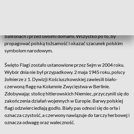
biało-czerwona flaga.
Drugi maja. Co roku tego dnia Polacy z dumą eksponują
biało-czerwone flagi wywieszając je nie tylko na ulicach,
budynkach użyteczności publicznej, ale także w oknach, na
balkonach i przed swoimi domami. Wszystko po to, by
propagować polską tożsamość i okazać szacunek polskim
symbolom narodowym.
Święto Flagi zostało ustanowione przez Sejm w 2004 roku.
Wybór dnia nie był przypadkowy. 2 maja 1945 roku, polscy
żołnierze z 1. Dywizji Kościuszkowskiej zawiesili biało-
czerwoną flagę na Kolumnie Zwycięstwa w Berlinie.
Zdobywając stolicę hitlerowskich Niemiec, przyczynili się do
zakończenia działań wojennych w Europie. Barwy polskiej
flagi odzwierciedlają godło. Biały pas odnosi się do orła i
oznacza czystość, a czerwony nawiązuje do tarczy herbowej i
oznacza odwagę oraz waleczność.