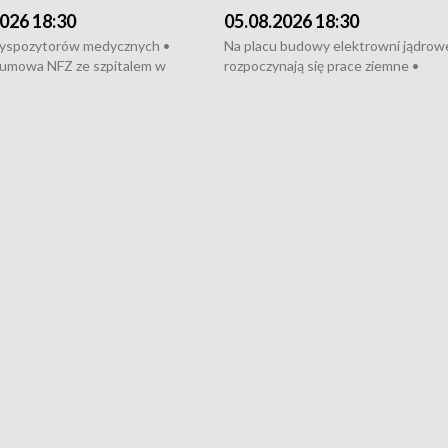
026 18:30
05.08.2026 18:30
dyspozytorów medycznych •
Na placu budowy elektrowni jądrow
umowa NFZ ze szpitalem w
rozpoczynają się prace ziemne •
• Otwarto Morski Terminal
Podpisano umowę na budowę obwo
nkowy • Budowa morskiej farmy
Starogardu Gdańskiego • Za kilka dn
 • Korki na gdańskich Stogach •
wodowanie ORP „Wicher” • 18 mili
czne zachowania na torach •
złotych na inwestycje w szkołach w
nowych „trajtków” dla Gdyni
i Wejherowie • Nowy sprzęt
kardiologiczny dla Puckiego Szpitala
Pomorzu znów rekordowe upały