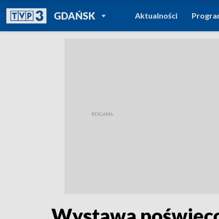
POWRÓT DO
GDAŃSK
Aktualności
Progr
TVP REGIONY
Wystawa poświęcona