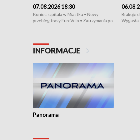
07.08.2026 18:30
06.08.2
Koniec szpitala w Miastku • Nowy
Brakuje 
przebieg trasy EuroVelo • Zatrzymania po
Wygasła 
bójce w Kościerzynie • Mieszkańcy
Miastku 
protestują przeciwko budowie trasy
Przeładu
tramwajowej • Kolejne konwoje
wiatrowej
humanitarne z Trójmiasta na Ukrainę •
Niebezpie
INFORMACJE
Święto Kociewia na Jarmarku św.
Dziewięć 
Dominika • Gdynia z lat 30. w
fotoplastikonie
Panorama