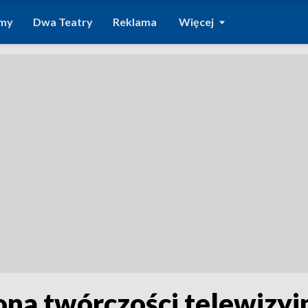
amy
Dwa Teatry
Reklama
Więcej
 twórczości telewizyjne