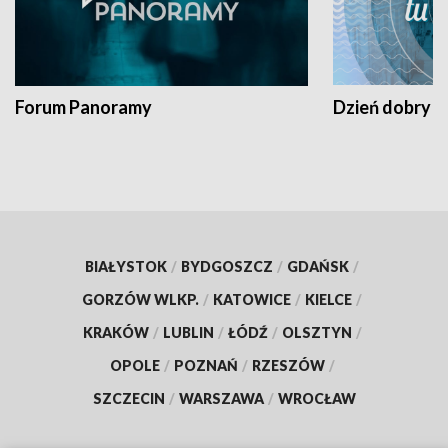
Forum Panoramy
Dzień dobry t
BIAŁYSTOK
/
BYDGOSZCZ
/
GDAŃSK
/
GORZÓW WLKP.
/
KATOWICE
/
KIELCE
/
KRAKÓW
/
LUBLIN
/
ŁÓDŹ
/
OLSZTYN
/
OPOLE
/
POZNAŃ
/
RZESZÓW
/
SZCZECIN
/
WARSZAWA
/
WROCŁAW