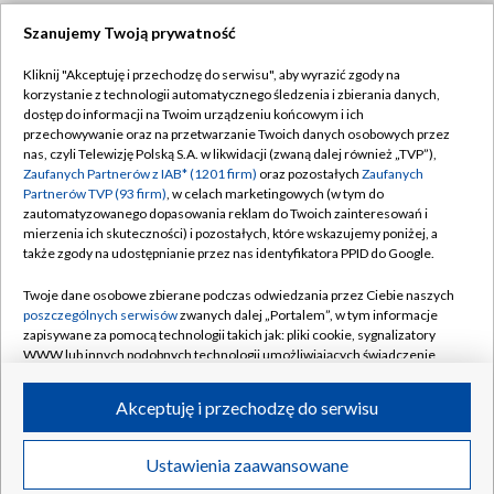
Szanujemy Twoją prywatność
Dołącz do nas:
Kliknij "Akceptuję i przechodzę do serwisu", aby wyrazić zgody na
korzystanie z technologii automatycznego śledzenia i zbierania danych,
TVP
dostęp do informacji na Twoim urządzeniu końcowym i ich
Abonament TVP
przechowywanie oraz na przetwarzanie Twoich danych osobowych przez
Regulamin TVP
nas, czyli Telewizję Polską S.A. w likwidacji (zwaną dalej również „TVP”),
Emisja w TVP
Zaufanych Partnerów z IAB* (1201 firm)
oraz pozostałych
Zaufanych
Polityka prywatności
Partnerów TVP (93 firm)
, w celach marketingowych (w tym do
Centrum informacji TVP
Moje zgody
zautomatyzowanego dopasowania reklam do Twoich zainteresowań i
mierzenia ich skuteczności) i pozostałych, które wskazujemy poniżej, a
Naziemna Telewizja Cyfrowa
Pomoc
także zgody na udostępnianie przez nas identyfikatora PPID do Google.
Sklep TVP
Biuro reklamy
Twoje dane osobowe zbierane podczas odwiedzania przez Ciebie naszych
Rada Programowa
poszczególnych serwisów
zwanych dalej „Portalem”, w tym informacje
Kontakt
zapisywane za pomocą technologii takich jak: pliki cookie, sygnalizatory
System NOS
WWW lub innych podobnych technologii umożliwiających świadczenie
dopasowanych i bezpiecznych usług, personalizację treści oraz reklam,
Informacje o nadawcy
Kanały
udostępnianie funkcji mediów społecznościowych oraz analizowanie
Akceptuję i przechodzę do serwisu
ruchu w Internecie.
Program dla prasy
©2026 Telewizja Polska S.A. w likwidacji
Biuro Reklamy
Twoje dane osobowe zbierane podczas odwiedzania przez Ciebie
Ustawienia zaawansowane
poszczególnych serwisów
na Portalu, takie jak adresy IP, identyfikatory
Ogłoszenie przetargowe