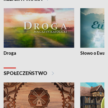
Droga
Słowo o Ewang
SPOŁECZEŃSTWO