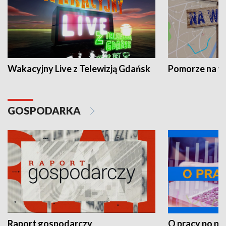
Wakacyjny Live z Telewizją Gdańsk
Pomorze na 
GOSPODARKA
Raport gospodarczy
O pracy po pr