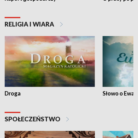
RELIGIA I WIARA
Droga
Słowo o Ewang
SPOŁECZEŃSTWO