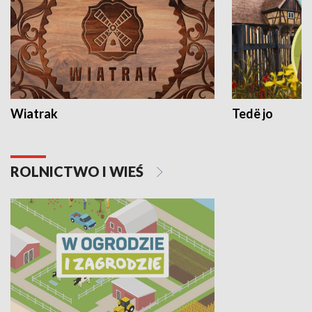
Wiatrak
Tedë jo
ROLNICTWO I WIEŚ