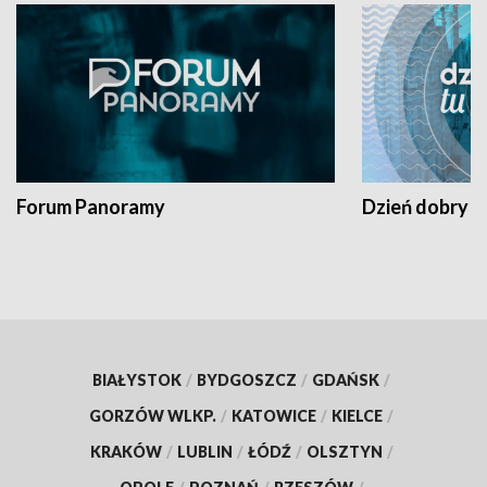
Forum Panoramy
Dzień dobry t
BIAŁYSTOK
/
BYDGOSZCZ
/
GDAŃSK
/
GORZÓW WLKP.
/
KATOWICE
/
KIELCE
/
KRAKÓW
/
LUBLIN
/
ŁÓDŹ
/
OLSZTYN
/