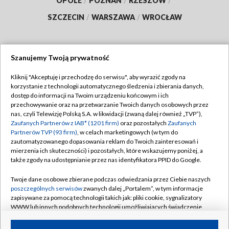
OPOLE
/
POZNAŃ
/
RZESZÓW
/
SZCZECIN
/
WARSZAWA
/
WROCŁAW
Szanujemy Twoją prywatność
Dołącz do nas:
Kliknij "Akceptuję i przechodzę do serwisu", aby wyrazić zgody na
korzystanie z technologii automatycznego śledzenia i zbierania danych,
TVP
dostęp do informacji na Twoim urządzeniu końcowym i ich
Abonament TVP
przechowywanie oraz na przetwarzanie Twoich danych osobowych przez
Regulamin TVP
nas, czyli Telewizję Polską S.A. w likwidacji (zwaną dalej również „TVP”),
Emisja w TVP
Zaufanych Partnerów z IAB* (1201 firm)
oraz pozostałych
Zaufanych
Polityka prywatności
Partnerów TVP (93 firm)
, w celach marketingowych (w tym do
Centrum informacji TVP
Moje zgody
zautomatyzowanego dopasowania reklam do Twoich zainteresowań i
mierzenia ich skuteczności) i pozostałych, które wskazujemy poniżej, a
Naziemna Telewizja Cyfrowa
Pomoc
także zgody na udostępnianie przez nas identyfikatora PPID do Google.
Sklep TVP
Biuro reklamy
Twoje dane osobowe zbierane podczas odwiedzania przez Ciebie naszych
Rada Programowa
poszczególnych serwisów
zwanych dalej „Portalem”, w tym informacje
Kontakt
zapisywane za pomocą technologii takich jak: pliki cookie, sygnalizatory
System NOS
WWW lub innych podobnych technologii umożliwiających świadczenie
dopasowanych i bezpiecznych usług, personalizację treści oraz reklam,
Informacje o nadawcy
Kanały
udostępnianie funkcji mediów społecznościowych oraz analizowanie