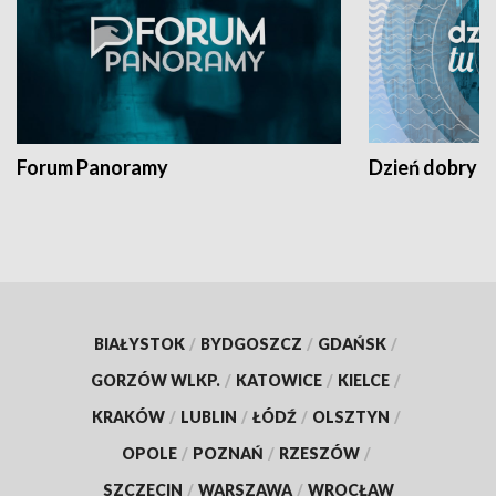
Forum Panoramy
Dzień dobry t
BIAŁYSTOK
/
BYDGOSZCZ
/
GDAŃSK
/
GORZÓW WLKP.
/
KATOWICE
/
KIELCE
/
KRAKÓW
/
LUBLIN
/
ŁÓDŹ
/
OLSZTYN
/
OPOLE
/
POZNAŃ
/
RZESZÓW
/
SZCZECIN
/
WARSZAWA
/
WROCŁAW