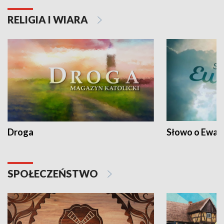
RELIGIA I WIARA
Droga
Słowo o Ewang
SPOŁECZEŃSTWO