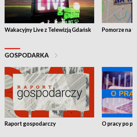
Wakacyjny Live z Telewizją Gdańsk
Pomorze na 
GOSPODARKA
Raport gospodarczy
O pracy po pr