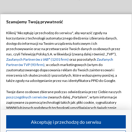
Szanujemy Twoją prywatność
Dołącz do nas:
Kliknij "Akceptuję i przechodzę do serwisu", aby wyrazić zgody na
korzystanie z technologii automatycznego śledzenia i zbierania danych,
TVP
dostęp do informacji na Twoim urządzeniu końcowym i ich
Abonament TVP
przechowywanie oraz na przetwarzanie Twoich danych osobowych przez
Regulamin TVP
nas, czyli Telewizję Polską S.A. w likwidacji (zwaną dalej również „TVP”),
Emisja w TVP
Zaufanych Partnerów z IAB* (1201 firm)
oraz pozostałych
Zaufanych
Polityka prywatności
Partnerów TVP (93 firm)
, w celach marketingowych (w tym do
Centrum informacji TVP
Moje zgody
zautomatyzowanego dopasowania reklam do Twoich zainteresowań i
mierzenia ich skuteczności) i pozostałych, które wskazujemy poniżej, a
Naziemna Telewizja Cyfrowa
Pomoc
także zgody na udostępnianie przez nas identyfikatora PPID do Google.
Sklep TVP
Biuro reklamy
Twoje dane osobowe zbierane podczas odwiedzania przez Ciebie naszych
Rada Programowa
poszczególnych serwisów
zwanych dalej „Portalem”, w tym informacje
Kontakt
zapisywane za pomocą technologii takich jak: pliki cookie, sygnalizatory
System NOS
WWW lub innych podobnych technologii umożliwiających świadczenie
dopasowanych i bezpiecznych usług, personalizację treści oraz reklam,
Informacje o nadawcy
Kanały
udostępnianie funkcji mediów społecznościowych oraz analizowanie
Akceptuję i przechodzę do serwisu
ruchu w Internecie.
Program dla prasy
©2026 Telewizja Polska S.A. w likwidacji