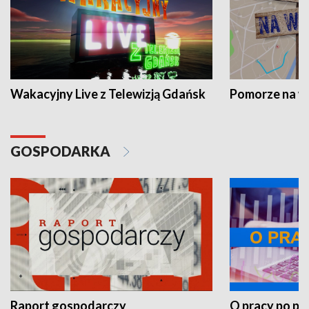
Wakacyjny Live z Telewizją Gdańsk
Pomorze na 
GOSPODARKA
Raport gospodarczy
O pracy po pr