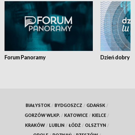
Forum Panoramy
Dzień dobry t
BIAŁYSTOK
/
BYDGOSZCZ
/
GDAŃSK
/
GORZÓW WLKP.
/
KATOWICE
/
KIELCE
/
KRAKÓW
/
LUBLIN
/
ŁÓDŹ
/
OLSZTYN
/