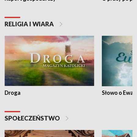
RELIGIA I WIARA
Droga
Słowo o Ewang
SPOŁECZEŃSTWO