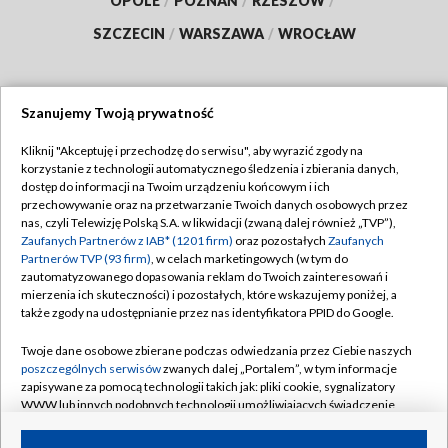
OPOLE
/
POZNAŃ
/
RZESZÓW
/
SZCZECIN
/
WARSZAWA
/
WROCŁAW
Szanujemy Twoją prywatność
Dołącz do nas:
Kliknij "Akceptuję i przechodzę do serwisu", aby wyrazić zgody na
korzystanie z technologii automatycznego śledzenia i zbierania danych,
TVP
dostęp do informacji na Twoim urządzeniu końcowym i ich
Abonament TVP
przechowywanie oraz na przetwarzanie Twoich danych osobowych przez
Regulamin TVP
nas, czyli Telewizję Polską S.A. w likwidacji (zwaną dalej również „TVP”),
Emisja w TVP
Zaufanych Partnerów z IAB* (1201 firm)
oraz pozostałych
Zaufanych
Polityka prywatności
Partnerów TVP (93 firm)
, w celach marketingowych (w tym do
Centrum informacji TVP
Moje zgody
zautomatyzowanego dopasowania reklam do Twoich zainteresowań i
mierzenia ich skuteczności) i pozostałych, które wskazujemy poniżej, a
Naziemna Telewizja Cyfrowa
Pomoc
także zgody na udostępnianie przez nas identyfikatora PPID do Google.
Sklep TVP
Biuro reklamy
Twoje dane osobowe zbierane podczas odwiedzania przez Ciebie naszych
Rada Programowa
poszczególnych serwisów
zwanych dalej „Portalem”, w tym informacje
Kontakt
zapisywane za pomocą technologii takich jak: pliki cookie, sygnalizatory
System NOS
WWW lub innych podobnych technologii umożliwiających świadczenie
dopasowanych i bezpiecznych usług, personalizację treści oraz reklam,
Informacje o nadawcy
Kanały
udostępnianie funkcji mediów społecznościowych oraz analizowanie