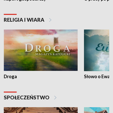
RELIGIA I WIARA
Droga
Słowo o Ewang
SPOŁECZEŃSTWO