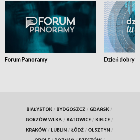
Forum Panoramy
Dzień dobry t
BIAŁYSTOK
/
BYDGOSZCZ
/
GDAŃSK
/
GORZÓW WLKP.
/
KATOWICE
/
KIELCE
/
KRAKÓW
/
LUBLIN
/
ŁÓDŹ
/
OLSZTYN
/