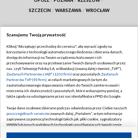
OPOLE
/
POZNAŃ
/
RZESZÓW
/
SZCZECIN
/
WARSZAWA
/
WROCŁAW
Szanujemy Twoją prywatność
Dołącz do nas:
Kliknij "Akceptuję i przechodzę do serwisu", aby wyrazić zgody na
korzystanie z technologii automatycznego śledzenia i zbierania danych,
TVP
dostęp do informacji na Twoim urządzeniu końcowym i ich
Abonament TVP
przechowywanie oraz na przetwarzanie Twoich danych osobowych przez
Regulamin TVP
nas, czyli Telewizję Polską S.A. w likwidacji (zwaną dalej również „TVP”),
Emisja w TVP
Zaufanych Partnerów z IAB* (1201 firm)
oraz pozostałych
Zaufanych
Polityka prywatności
Partnerów TVP (93 firm)
, w celach marketingowych (w tym do
Centrum informacji TVP
Moje zgody
zautomatyzowanego dopasowania reklam do Twoich zainteresowań i
mierzenia ich skuteczności) i pozostałych, które wskazujemy poniżej, a
Naziemna Telewizja Cyfrowa
Pomoc
także zgody na udostępnianie przez nas identyfikatora PPID do Google.
Sklep TVP
Biuro reklamy
Twoje dane osobowe zbierane podczas odwiedzania przez Ciebie naszych
Rada Programowa
poszczególnych serwisów
zwanych dalej „Portalem”, w tym informacje
Kontakt
zapisywane za pomocą technologii takich jak: pliki cookie, sygnalizatory
System NOS
WWW lub innych podobnych technologii umożliwiających świadczenie
dopasowanych i bezpiecznych usług, personalizację treści oraz reklam,
Informacje o nadawcy
Kanały
udostępnianie funkcji mediów społecznościowych oraz analizowanie