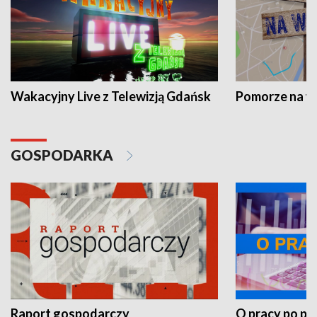
Wakacyjny Live z Telewizją Gdańsk
Pomorze na 
GOSPODARKA
Raport gospodarczy
O pracy po pr