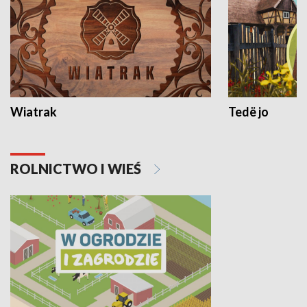
Wiatrak
Tedë jo
ROLNICTWO I WIEŚ