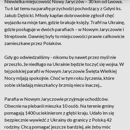
Niewielka miejscowość Nowy Jaryczów – 30 km od Lwowa.
Tu 6 lat temu na parafię przychodzi pochodzący z Gdyni ks.
Jakub Dębicki. Młody kapłan dobrowolnie zgłosił chęć
wyjazdu na misje tam, gdzie brakuje księży. Trafił na Ukrainę,
gdzie posługuje w dwóch parafiach – w Nowym Jaryczowie i
Streptowie. Dawniej były to miejscowości prawie całkowicie
zamieszkane przez Polaków.
Gdy go odwiedzaliśmy - nikomu by nawet przez myśl nie
przeszło, że niedługo na Ukrainie będzie toczyć się wojna. W
tej polskiej parafii w Nowym Jaryczowie Święta Wielkiej
Nocy mijają spokojnie. Choć w tym roku życzenia, które
sobie składają mieszkańcy brzmią nieco inaczej...
Parafia w Nowym Jaryczowie przyjmuje uchodźców.
Obecnie na plebanii mieszka 10 osób. Na terenie gminy
pomagają 1400 uciekinierom z głębi kraju. Udało im się
bezpiecznie wywieźć z Ukrainy do granicy z Polską 42
rodziny. Chcą pomagać jeszcze bardziej, ale żeby móc