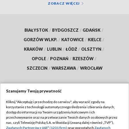
ZOBACZ WIĘCEJ
BIAŁYSTOK
/
BYDGOSZCZ
/
GDAŃSK
/
GORZÓW WLKP.
/
KATOWICE
/
KIELCE
/
KRAKÓW
/
LUBLIN
/
ŁÓDŹ
/
OLSZTYN
/
OPOLE
/
POZNAŃ
/
RZESZÓW
/
SZCZECIN
/
WARSZAWA
/
WROCŁAW
Szanujemy Twoją prywatność
Dołącz do nas:
Kliknij "Akceptuję i przechodzę do serwisu", aby wyrazić zgody na
korzystanie z technologii automatycznego śledzenia i zbierania danych,
TVP
dostęp do informacji na Twoim urządzeniu końcowym i ich
Abonament TVP
przechowywanie oraz na przetwarzanie Twoich danych osobowych przez
Regulamin TVP
nas, czyli Telewizję Polską S.A. w likwidacji (zwaną dalej również „TVP”),
Emisja w TVP
Polityka prywatności
Zaufanych Partnerów z IAB* (1201 firm)
oraz pozostałych
Zaufanych