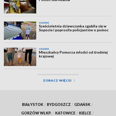
GDAŃSK
Sześcioletnia dziewczynka zgubiła się w
Sopocie i poprosiła policjantów o pomoc
GDAŃSK
Mieszkańcy Pomorza młodsi od średniej
krajowej
ZOBACZ WIĘCEJ
BIAŁYSTOK
/
BYDGOSZCZ
/
GDAŃSK
/
GORZÓW WLKP.
/
KATOWICE
/
KIELCE
/