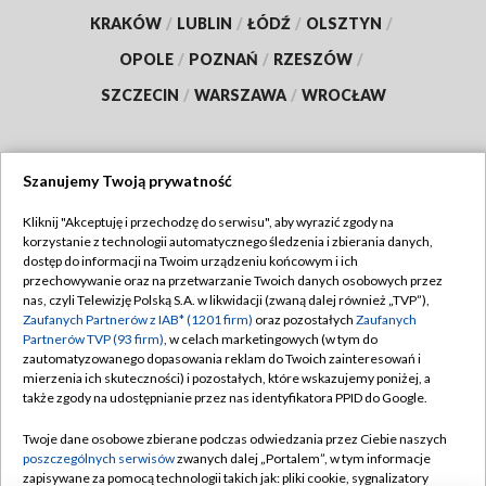
KRAKÓW
/
LUBLIN
/
ŁÓDŹ
/
OLSZTYN
/
OPOLE
/
POZNAŃ
/
RZESZÓW
/
SZCZECIN
/
WARSZAWA
/
WROCŁAW
Szanujemy Twoją prywatność
Dołącz do nas:
Kliknij "Akceptuję i przechodzę do serwisu", aby wyrazić zgody na
korzystanie z technologii automatycznego śledzenia i zbierania danych,
TVP
dostęp do informacji na Twoim urządzeniu końcowym i ich
Abonament TVP
przechowywanie oraz na przetwarzanie Twoich danych osobowych przez
Regulamin TVP
nas, czyli Telewizję Polską S.A. w likwidacji (zwaną dalej również „TVP”),
Emisja w TVP
Polityka prywatności
Zaufanych Partnerów z IAB* (1201 firm)
oraz pozostałych
Zaufanych
Partnerów TVP (93 firm)
, w celach marketingowych (w tym do
Centrum informacji TVP
Moje zgody
zautomatyzowanego dopasowania reklam do Twoich zainteresowań i
mierzenia ich skuteczności) i pozostałych, które wskazujemy poniżej, a
Naziemna Telewizja Cyfrowa
Pomoc
także zgody na udostępnianie przez nas identyfikatora PPID do Google.
Sklep TVP
Biuro reklamy
Twoje dane osobowe zbierane podczas odwiedzania przez Ciebie naszych
Rada Programowa
Kontakt
poszczególnych serwisów
zwanych dalej „Portalem”, w tym informacje
zapisywane za pomocą technologii takich jak: pliki cookie, sygnalizatory