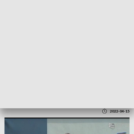
POWRÓT DO
GDAŃSK
TVP REGIONY
Wielkanocne śniadania dla osób
potrzebujących
2022-04-15