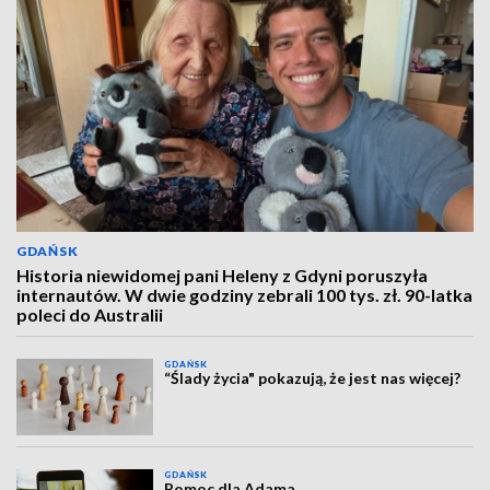
GDAŃSK
Historia niewidomej pani Heleny z Gdyni poruszyła
internautów. W dwie godziny zebrali 100 tys. zł. 90-latka
poleci do Australii
GDAŃSK
“Ślady życia" pokazują, że jest nas więcej?
GDAŃSK
Pomoc dla Adama