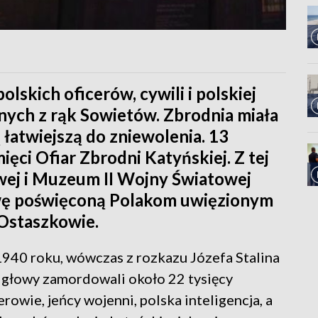
olskich oficerów, cywili i polskiej
nych z rąk Sowietów. Zbrodnia miała
ą łatwiejszą do zniewolenia. 13
ęci Ofiar Zbrodni Katyńskiej. Z tej
wej i Muzeum II Wojny Światowej
wę poświęconą Polakom uwięzionym
Ostaszkowie.
1940 roku, wówczas z rozkazu Józefa Stalina
 głowy zamordowali około 22 tysięcy
erowie, jeńcy wojenni, polska inteligencja, a