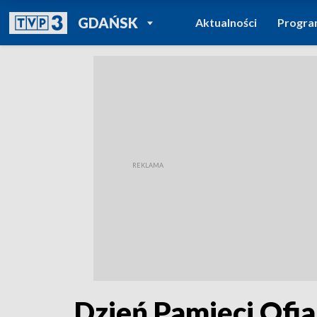
POWRÓT DO
GDAŃSK
Aktualności
Progr
TVP REGIONY
Dzień Pamięci Ofia