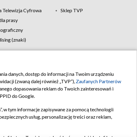
 Telewizja Cyfrowa
Sklep TVP
la prasy
tograficzny
sing (znaki)
klamy
Kontakt
rania danych, dostęp do informacji na Twoim urządzeniu
idacji (zwaną dalej również „TVP”),
Zaufanych Partnerów
anego dopasowania reklam do Twoich zainteresowań i
a PPID do Google.
”, w tym informacje zapisywane za pomocą technologii
zpiecznych usług, personalizację treści oraz reklam,