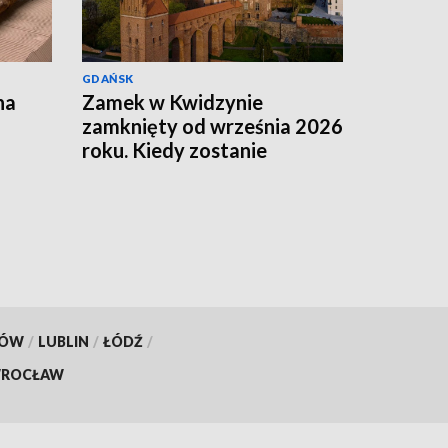
GDAŃSK
na
Zamek w Kwidzynie
zamknięty od września 2026
roku. Kiedy zostanie
ponownie otwarty?
KÓW
/
LUBLIN
/
ŁÓDŹ
/
ROCŁAW