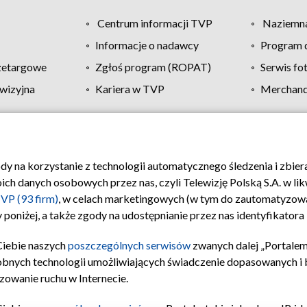
Centrum informacji TVP
Naziemna
Informacje o nadawcy
Program d
zetargowe
Zgłoś program (ROPAT)
Serwis fo
wizyjna
Kariera w TVP
Merchandi
Polityka prywatności
Moje zgody
Pomoc
Biuro re
ody na korzystanie z technologii automatycznego śledzenia i zbie
 danych osobowych przez nas, czyli Telewizję Polską S.A. w likw
VP (93 firm)
, w celach marketingowych (w tym do zautomatyzow
 poniżej, a także zgody na udostępnianie przez nas identyfikator
Ciebie naszych
poszczególnych serwisów
zwanych dalej „Portalem
obnych technologii umożliwiających świadczenie dopasowanych i be
zowanie ruchu w Internecie.