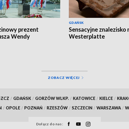
GDAŃSK
inowy prezent
Sensacyjne znalezisko 
usza Wendy
Westerplatte
ZOBACZ WIĘCEJ
SZCZ
/
GDAŃSK
/
GORZÓW WLKP.
/
KATOWICE
/
KIELCE
/
KRA
N
/
OPOLE
/
POZNAŃ
/
RZESZÓW
/
SZCZECIN
/
WARSZAWA
/
W
Dołącz do nas: