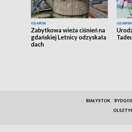
GDAŃSK
GDAŃSK
Zabytkowa wieża ciśnień na
Urodz
gdańskiej Letnicy odzyskała
Tade
dach
BIAŁYSTOK
/
BYDGO
OLSZTY