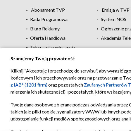
Abonament TVP
Emisja w TVP
Rada Programowa
System NOS
Biuro Reklamy
Ogłoszenie pr
Oferta Handlowa
Akademia Tele
Telegazeta ogłoszenia
Szanujemy Twoją prywatność
Regulamin TVP
Kliknij "Akceptuję i przechodzę do serwisu", aby wyrazić zg
końcowym i ich przechowywanie oraz na przetwarzanie Twoich
z IAB* (1201 firm)
oraz pozostałych
Zaufanych Partnerów T
mierzenia ich skuteczności) i pozostałych, które wskazujemy
Twoje dane osobowe zbierane podczas odwiedzania przez 
takich jak: pliki cookie, sygnalizatory WWW lub innych pod
udostępnianie funkcji mediów społecznościowych oraz anali