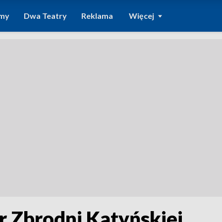
amy
Dwa Teatry
Reklama
Więcej
r Zbrodni Katyńskiej