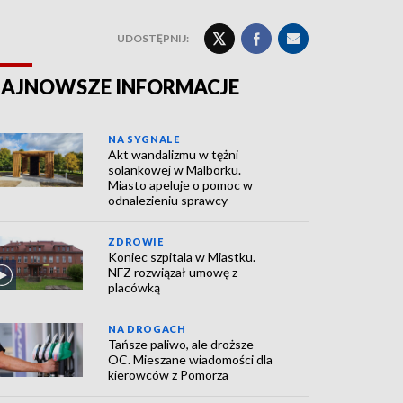
UDOSTĘPNIJ:
AJNOWSZE INFORMACJE
NA SYGNALE
Akt wandalizmu w tężni
solankowej w Malborku.
Miasto apeluje o pomoc w
odnalezieniu sprawcy
ZDROWIE
Koniec szpitala w Miastku.
NFZ rozwiązał umowę z
placówką
NA DROGACH
Tańsze paliwo, ale droższe
OC. Mieszane wiadomości dla
kierowców z Pomorza