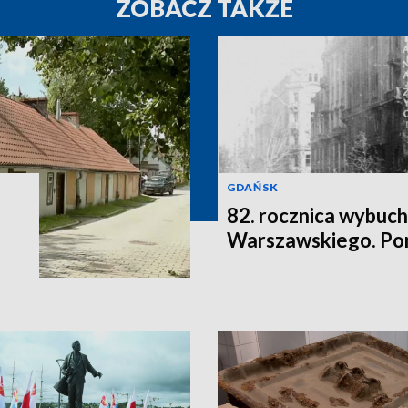
ZOBACZ TAKŻE
GDAŃSK
82. rocznica wybuc
Warszawskiego. Po