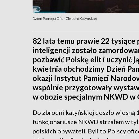
Dzień Pamięci Ofiar Zbrodni Katyńskiej
82 lata temu prawie 22 tysiące p
inteligencji zostało zamordowa
pozbawić Polskę elit i uczynić j
kwietnia obchodzimy Dzień Pami
okazji Instytut Pamięci Narodo
wspólnie przygotowały wysta
w obozie specjalnym NKWD w 
Do zbrodni katyńskiej doszło wiosną 
funkcjonariusze NKWD strzałem w tył
polskich obywateli. Byli to Polscy ofic