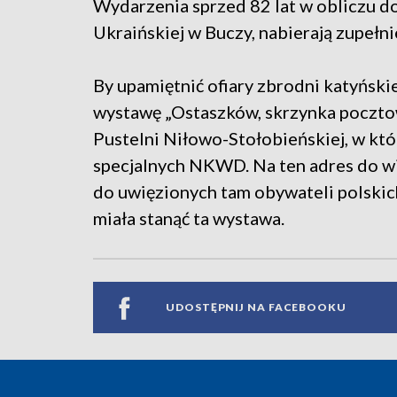
Wydarzenia sprzed 82 lat w obliczu do
Ukraińskiej w Buczy, nabierają zupeł
By upamiętnić ofiary zbrodni katyńsk
wystawę „Ostaszków, skrzynka pocztow
Pustelni Niłowo-Stołobieńskiej, w k
specjalnych NKWD. Na ten adres do wi
do uwięzionych tam obywateli polski
miała stanąć ta wystawa.
UDOSTĘPNIJ NA FACEBOOKU