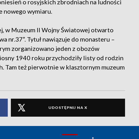
niesień o rosyjskich zbrodniach na ludności
nie nowego wymiaru.
iej, w Muzeum II Wojny Światowej otwarto
a nr.37”. Tytuł nawiązuje do monasteru –
tórym zorganizowano jeden z obozów
osny 1940 roku przychodziły listy od rodzin
ch. Tam też pierwotnie w klasztornym muzeum
UDOSTĘPNIJ NA X