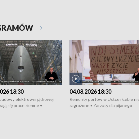
OGRAMÓW
026 18:30
04.08.2026 18:30
 budowy elektrowni jądrowej
Remonty portów w Ustce i Łebie ni
ają się prace ziemne •
zagrożone • Zarzuty dla pijanego
o umowę na budowę obwodnicy
kierowcy ciągnika • Protest
u Gdańskiego • Za kilka dni
poszkodowanych przez dewelopera
e ORP „Wicher” • 18 milionów
Gdyni • Milion zł dla dzieci z UCK od
a inwestycje w szkołach w Rumi
Cancer Fighters • Efekty wpisu Gdy
owie • Nowy sprzęt
Listę UNESCO • Kaszubscy kuczerz