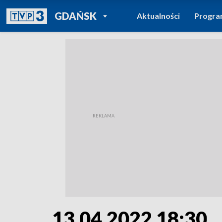
POWRÓT DO
GDAŃSK
Aktualności
Progr
TVP REGIONY
13.04.2022 18:30