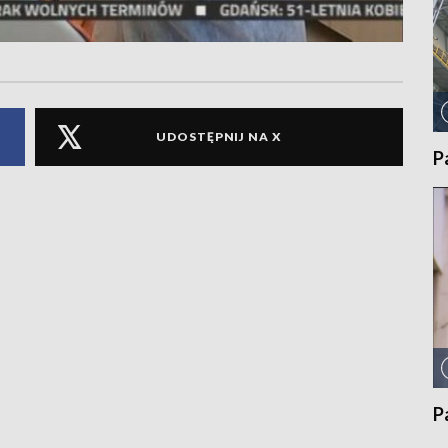
UDOSTĘPNIJ NA X
P
P