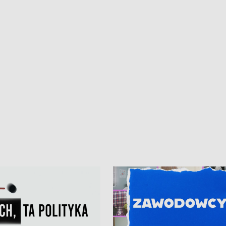
iczny dla Puckiego Szpitala • Na
witali Tour de Pologne
znów rekordowe upały