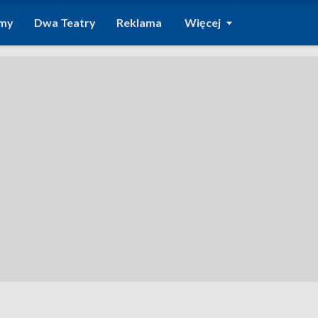
amy
Dwa Teatry
Reklama
Więcej