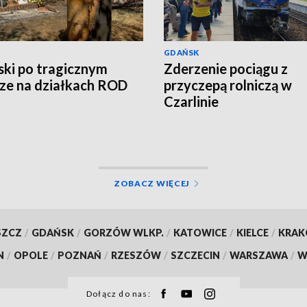
GDAŃSK
ki po tragicznym
Zderzenie pociągu z
ze na działkach ROD
przyczepą rolniczą w
Czarlinie
ZOBACZ WIĘCEJ
SZCZ
/
GDAŃSK
/
GORZÓW WLKP.
/
KATOWICE
/
KIELCE
/
KRA
N
/
OPOLE
/
POZNAŃ
/
RZESZÓW
/
SZCZECIN
/
WARSZAWA
/
W
Dołącz do nas: