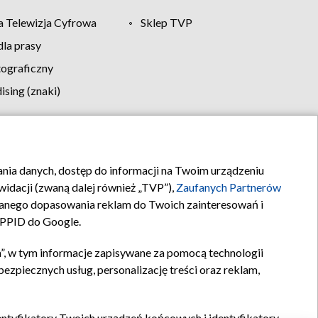
 Telewizja Cyfrowa
Sklep TVP
la prasy
tograficzny
sing (znaki)
klamy
Kontakt
rania danych, dostęp do informacji na Twoim urządzeniu
idacji (zwaną dalej również „TVP”),
Zaufanych Partnerów
anego dopasowania reklam do Twoich zainteresowań i
a PPID do Google.
”, w tym informacje zapisywane za pomocą technologii
zpiecznych usług, personalizację treści oraz reklam,
identyfikatory Twoich urządzeń końcowych i identyfikatory