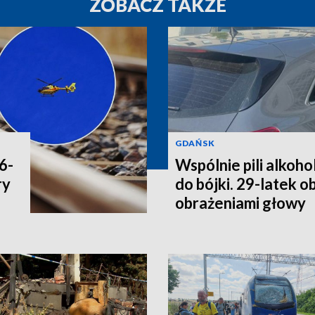
ZOBACZ TAKŻE
GDAŃSK
6-
Wspólnie pili alkoho
ry
do bójki. 29-latek o
obrażeniami głowy