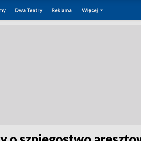
amy
Dwa Teatry
Reklama
Więcej
ny o szpiegostwo areszt