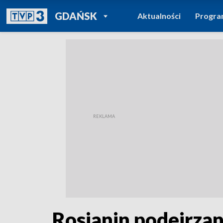
POWRÓT DO
GDAŃSK
Aktualności
Progr
TVP REGIONY
Rosjanin podejrza