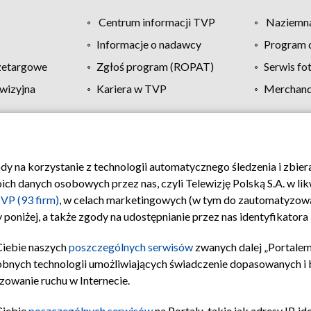
Centrum informacji TVP
Naziemna
Informacje o nadawcy
Program d
zetargowe
Zgłoś program (ROPAT)
Serwis fo
wizyjna
Kariera w TVP
Merchandi
Polityka prywatności
Moje zgody
Pomoc
Biuro re
ody na korzystanie z technologii automatycznego śledzenia i zbie
 danych osobowych przez nas, czyli Telewizję Polską S.A. w likw
VP (93 firm)
, w celach marketingowych (w tym do zautomatyzow
 poniżej, a także zgody na udostępnianie przez nas identyfikator
Ciebie naszych
poszczególnych serwisów
zwanych dalej „Portalem
obnych technologii umożliwiających świadczenie dopasowanych i be
zowanie ruchu w Internecie.
Ciebie
poszczególnych serwisów
na Portalu, takie jak adresy IP, 