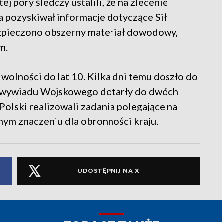
j pory śledczy ustalili, że na zlecenie
a pozyskiwał informacje dotyczące Sił
zpieczono obszerny materiał dowodowy,
m.
wolności do lat 10. Kilka dni temu doszło do
rwywiadu Wojskowego dotarły do dwóch
 Polski realizowali zadania polegające na
ym znaczeniu dla obronności kraju.
UDOSTĘPNIJ NA X