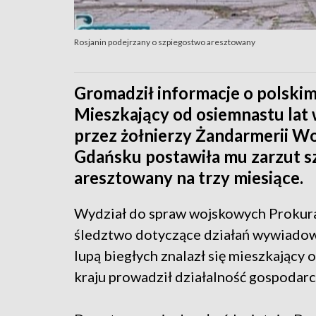
Rosjanin podejrzany o szpiegostwo aresztowany
Gromadził informacje o polski
Mieszkający od osiemnastu lat 
przez żołnierzy Żandarmerii W
Gdańsku postawiła mu zarzut sz
aresztowany na trzy miesiące.
Wydział do spraw wojskowych Prokur
śledztwo dotyczące działań wywiadowc
lupą biegłych znalazł się mieszkający
kraju prowadził działalność gospodarc