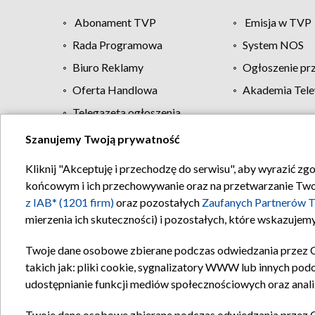
Abonament TVP
Emisja w TVP
Rada Programowa
System NOS
Biuro Reklamy
Ogłoszenie pr
Oferta Handlowa
Akademia Tele
Telegazeta ogłoszenia
Szanujemy Twoją prywatność
Regulamin TVP
Kliknij "Akceptuję i przechodzę do serwisu", aby wyrazić zg
końcowym i ich przechowywanie oraz na przetwarzanie Twoich
z IAB* (1201 firm)
oraz pozostałych
Zaufanych Partnerów T
mierzenia ich skuteczności) i pozostałych, które wskazujemy
Twoje dane osobowe zbierane podczas odwiedzania przez 
takich jak: pliki cookie, sygnalizatory WWW lub innych pod
udostępnianie funkcji mediów społecznościowych oraz anali
Twoje dane osobowe zbierane podczas odwiedzania przez 