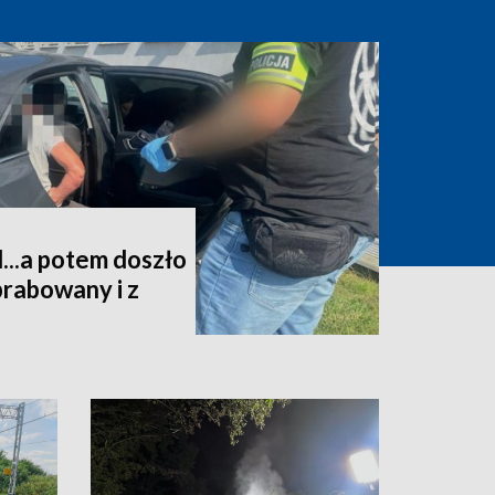
l...a potem doszło
brabowany i z