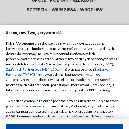
OPOLE
/
POZNAŃ
/
RZESZÓW
/
SZCZECIN
/
WARSZAWA
/
WROCŁAW
Szanujemy Twoją prywatność
Dołącz do nas:
Kliknij "Akceptuję i przechodzę do serwisu", aby wyrazić zgody na
korzystanie z technologii automatycznego śledzenia i zbierania danych,
TVP
dostęp do informacji na Twoim urządzeniu końcowym i ich
Abonament TVP
przechowywanie oraz na przetwarzanie Twoich danych osobowych przez
Regulamin TVP
nas, czyli Telewizję Polską S.A. w likwidacji (zwaną dalej również „TVP”),
Emisja w TVP
Zaufanych Partnerów z IAB* (1201 firm)
oraz pozostałych
Zaufanych
Polityka prywatności
Partnerów TVP (93 firm)
, w celach marketingowych (w tym do
Centrum informacji TVP
Moje zgody
zautomatyzowanego dopasowania reklam do Twoich zainteresowań i
mierzenia ich skuteczności) i pozostałych, które wskazujemy poniżej, a
Naziemna Telewizja Cyfrowa
Pomoc
także zgody na udostępnianie przez nas identyfikatora PPID do Google.
Sklep TVP
Biuro reklamy
Twoje dane osobowe zbierane podczas odwiedzania przez Ciebie naszych
Rada Programowa
poszczególnych serwisów
zwanych dalej „Portalem”, w tym informacje
Kontakt
zapisywane za pomocą technologii takich jak: pliki cookie, sygnalizatory
System NOS
WWW lub innych podobnych technologii umożliwiających świadczenie
dopasowanych i bezpiecznych usług, personalizację treści oraz reklam,
Informacje o nadawcy
Kanały
udostępnianie funkcji mediów społecznościowych oraz analizowanie