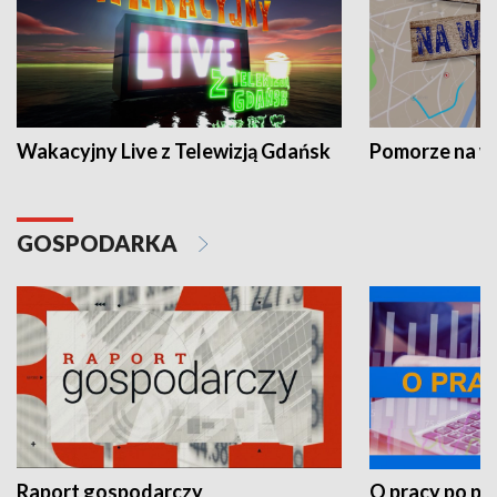
Wakacyjny Live z Telewizją Gdańsk
Pomorze na 
GOSPODARKA
Raport gospodarczy
O pracy po pr