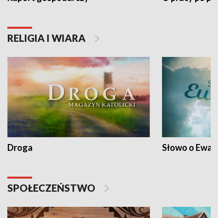
RELIGIA I WIARA
Droga
Słowo o Ewang
SPOŁECZEŃSTWO