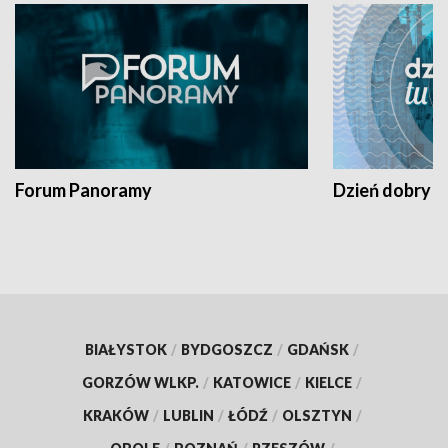
Forum Panoramy
Dzień dobry t
BIAŁYSTOK
/
BYDGOSZCZ
/
GDAŃSK
/
GORZÓW WLKP.
/
KATOWICE
/
KIELCE
/
KRAKÓW
/
LUBLIN
/
ŁÓDŹ
/
OLSZTYN
/