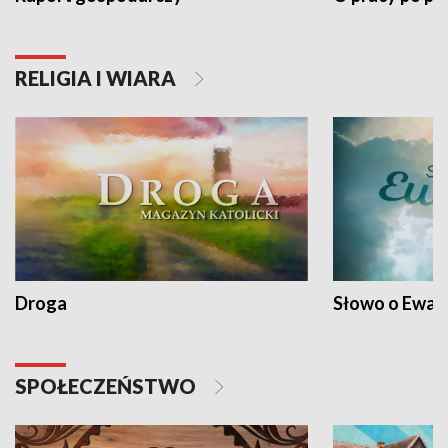
RELIGIA I WIARA
Droga
Słowo o Ewang
SPOŁECZEŃSTWO