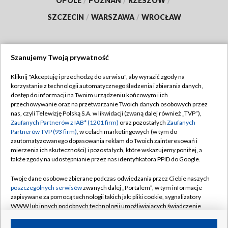
OPOLE
/
POZNAŃ
/
RZESZÓW
/
SZCZECIN
/
WARSZAWA
/
WROCŁAW
Szanujemy Twoją prywatność
Dołącz do nas:
Kliknij "Akceptuję i przechodzę do serwisu", aby wyrazić zgody na
korzystanie z technologii automatycznego śledzenia i zbierania danych,
TVP
dostęp do informacji na Twoim urządzeniu końcowym i ich
Abonament TVP
przechowywanie oraz na przetwarzanie Twoich danych osobowych przez
Regulamin TVP
nas, czyli Telewizję Polską S.A. w likwidacji (zwaną dalej również „TVP”),
Emisja w TVP
Zaufanych Partnerów z IAB* (1201 firm)
oraz pozostałych
Zaufanych
Polityka prywatności
Partnerów TVP (93 firm)
, w celach marketingowych (w tym do
Centrum informacji TVP
Moje zgody
zautomatyzowanego dopasowania reklam do Twoich zainteresowań i
mierzenia ich skuteczności) i pozostałych, które wskazujemy poniżej, a
Naziemna Telewizja Cyfrowa
Pomoc
także zgody na udostępnianie przez nas identyfikatora PPID do Google.
Sklep TVP
Biuro reklamy
Twoje dane osobowe zbierane podczas odwiedzania przez Ciebie naszych
Rada Programowa
poszczególnych serwisów
zwanych dalej „Portalem”, w tym informacje
Kontakt
zapisywane za pomocą technologii takich jak: pliki cookie, sygnalizatory
System NOS
WWW lub innych podobnych technologii umożliwiających świadczenie
dopasowanych i bezpiecznych usług, personalizację treści oraz reklam,
Informacje o nadawcy
Kanały
udostępnianie funkcji mediów społecznościowych oraz analizowanie