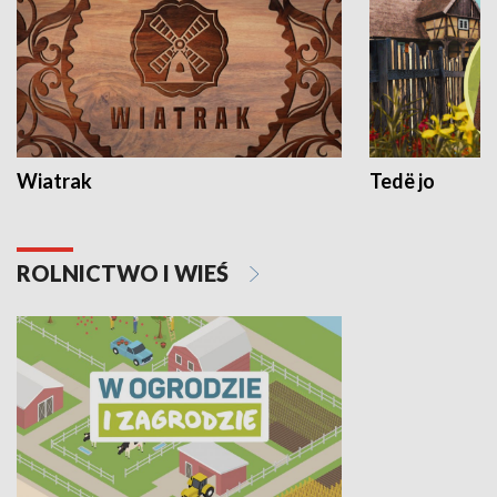
Wiatrak
Tedë jo
ROLNICTWO I WIEŚ