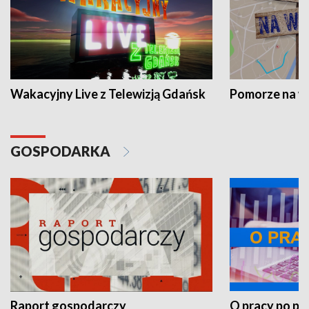
Wakacyjny Live z Telewizją Gdańsk
Pomorze na 
GOSPODARKA
Raport gospodarczy
O pracy po pr