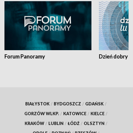
Forum Panoramy
Dzień dobry t
BIAŁYSTOK
/
BYDGOSZCZ
/
GDAŃSK
/
GORZÓW WLKP.
/
KATOWICE
/
KIELCE
/
KRAKÓW
/
LUBLIN
/
ŁÓDŹ
/
OLSZTYN
/