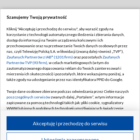
Szanujemy Twoją prywatność
Dołącz do nas:
Kliknij "Akceptuję i przechodzę do serwisu", aby wyrazić zgody na
korzystanie z technologii automatycznego śledzenia i zbierania danych,
TVP
dostęp do informacji na Twoim urządzeniu końcowym i ich
Abonament TVP
przechowywanie oraz na przetwarzanie Twoich danych osobowych przez
Regulamin TVP
nas, czyli Telewizję Polską S.A. w likwidacji (zwaną dalej również „TVP”),
Emisja w TVP
Zaufanych Partnerów z IAB* (1201 firm)
oraz pozostałych
Zaufanych
Polityka prywatności
Partnerów TVP (93 firm)
, w celach marketingowych (w tym do
Centrum informacji TVP
Moje zgody
zautomatyzowanego dopasowania reklam do Twoich zainteresowań i
mierzenia ich skuteczności) i pozostałych, które wskazujemy poniżej, a
Naziemna Telewizja Cyfrowa
Pomoc
także zgody na udostępnianie przez nas identyfikatora PPID do Google.
Sklep TVP
Biuro reklamy
Twoje dane osobowe zbierane podczas odwiedzania przez Ciebie naszych
Rada Programowa
poszczególnych serwisów
zwanych dalej „Portalem”, w tym informacje
Kontakt
zapisywane za pomocą technologii takich jak: pliki cookie, sygnalizatory
System NOS
WWW lub innych podobnych technologii umożliwiających świadczenie
dopasowanych i bezpiecznych usług, personalizację treści oraz reklam,
Informacje o nadawcy
Kanały
udostępnianie funkcji mediów społecznościowych oraz analizowanie
Akceptuję i przechodzę do serwisu
ruchu w Internecie.
Program dla prasy
©2026 Telewizja Polska S.A. w likwidacji
Biuro Reklamy
Twoje dane osobowe zbierane podczas odwiedzania przez Ciebie
Ustawienia zaawansowane