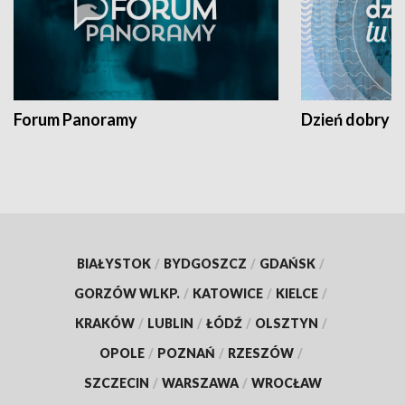
Forum Panoramy
Dzień dobry t
BIAŁYSTOK
/
BYDGOSZCZ
/
GDAŃSK
/
GORZÓW WLKP.
/
KATOWICE
/
KIELCE
/
KRAKÓW
/
LUBLIN
/
ŁÓDŹ
/
OLSZTYN
/
OPOLE
/
POZNAŃ
/
RZESZÓW
/
SZCZECIN
/
WARSZAWA
/
WROCŁAW