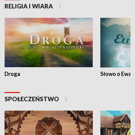
RELIGIA I WIARA
Droga
Słowo o Ewang
SPOŁECZEŃSTWO