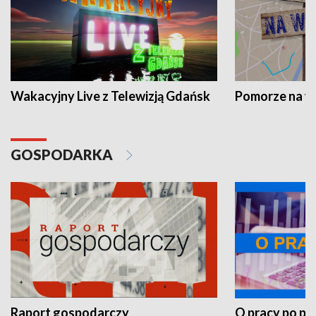
Wakacyjny Live z Telewizją Gdańsk
Pomorze na 
GOSPODARKA
Raport gospodarczy
O pracy po pr