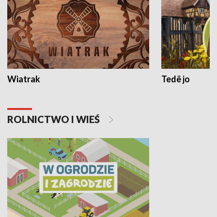
Wiatrak
Tedë jo
ROLNICTWO I WIEŚ