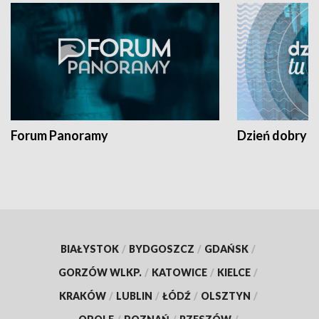
Forum Panoramy
Dzień dobry t
BIAŁYSTOK
/
BYDGOSZCZ
/
GDAŃSK
/
GORZÓW WLKP.
/
KATOWICE
/
KIELCE
/
KRAKÓW
/
LUBLIN
/
ŁÓDŹ
/
OLSZTYN
/