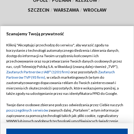
OPOLE
/
POZNAŃ
/
RZESZÓW
/
SZCZECIN
/
WARSZAWA
/
WROCŁAW
Szanujemy Twoją prywatność
Dołącz do nas:
Kliknij "Akceptuję i przechodzę do serwisu", aby wyrazić zgody na
korzystanie z technologii automatycznego śledzenia i zbierania danych,
TVP
dostęp do informacji na Twoim urządzeniu końcowym i ich
Abonament TVP
przechowywanie oraz na przetwarzanie Twoich danych osobowych przez
Regulamin TVP
nas, czyli Telewizję Polską S.A. w likwidacji (zwaną dalej również „TVP”),
Emisja w TVP
Zaufanych Partnerów z IAB* (1201 firm)
oraz pozostałych
Zaufanych
Polityka prywatności
Partnerów TVP (93 firm)
, w celach marketingowych (w tym do
Centrum informacji TVP
Moje zgody
zautomatyzowanego dopasowania reklam do Twoich zainteresowań i
mierzenia ich skuteczności) i pozostałych, które wskazujemy poniżej, a
Naziemna Telewizja Cyfrowa
Pomoc
także zgody na udostępnianie przez nas identyfikatora PPID do Google.
Sklep TVP
Biuro reklamy
Twoje dane osobowe zbierane podczas odwiedzania przez Ciebie naszych
Rada Programowa
poszczególnych serwisów
zwanych dalej „Portalem”, w tym informacje
Kontakt
zapisywane za pomocą technologii takich jak: pliki cookie, sygnalizatory
System NOS
WWW lub innych podobnych technologii umożliwiających świadczenie
dopasowanych i bezpiecznych usług, personalizację treści oraz reklam,
Informacje o nadawcy
Kanały
udostępnianie funkcji mediów społecznościowych oraz analizowanie