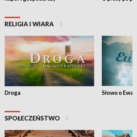
RELIGIA I WIARA
Droga
Słowo o Ewang
SPOŁECZEŃSTWO