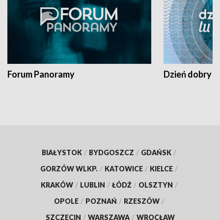
Forum Panoramy
Dzień dobry t
BIAŁYSTOK
/
BYDGOSZCZ
/
GDAŃSK
/
GORZÓW WLKP.
/
KATOWICE
/
KIELCE
/
KRAKÓW
/
LUBLIN
/
ŁÓDŹ
/
OLSZTYN
/
OPOLE
/
POZNAŃ
/
RZESZÓW
/
SZCZECIN
/
WARSZAWA
/
WROCŁAW