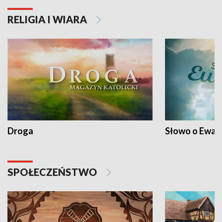
RELIGIA I WIARA
Droga
Słowo o Ewang
SPOŁECZEŃSTWO