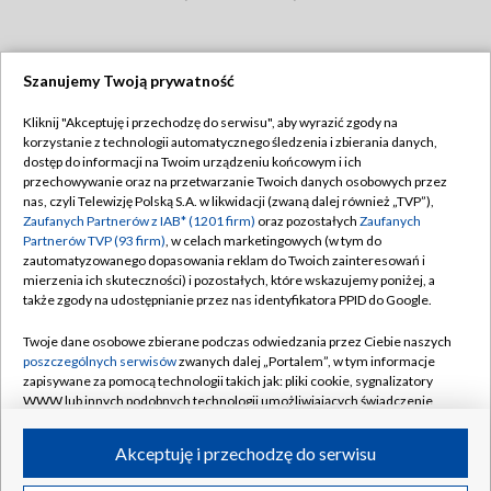
Szanujemy Twoją prywatność
Dołącz do nas:
Kliknij "Akceptuję i przechodzę do serwisu", aby wyrazić zgody na
korzystanie z technologii automatycznego śledzenia i zbierania danych,
TVP
dostęp do informacji na Twoim urządzeniu końcowym i ich
Abonament TVP
przechowywanie oraz na przetwarzanie Twoich danych osobowych przez
Regulamin TVP
nas, czyli Telewizję Polską S.A. w likwidacji (zwaną dalej również „TVP”),
Emisja w TVP
Zaufanych Partnerów z IAB* (1201 firm)
oraz pozostałych
Zaufanych
Polityka prywatności
Partnerów TVP (93 firm)
, w celach marketingowych (w tym do
Centrum informacji TVP
Moje zgody
zautomatyzowanego dopasowania reklam do Twoich zainteresowań i
mierzenia ich skuteczności) i pozostałych, które wskazujemy poniżej, a
Naziemna Telewizja Cyfrowa
Pomoc
także zgody na udostępnianie przez nas identyfikatora PPID do Google.
Sklep TVP
Biuro reklamy
Twoje dane osobowe zbierane podczas odwiedzania przez Ciebie naszych
Rada Programowa
poszczególnych serwisów
zwanych dalej „Portalem”, w tym informacje
Kontakt
zapisywane za pomocą technologii takich jak: pliki cookie, sygnalizatory
System NOS
WWW lub innych podobnych technologii umożliwiających świadczenie
dopasowanych i bezpiecznych usług, personalizację treści oraz reklam,
Informacje o nadawcy
Kanały
udostępnianie funkcji mediów społecznościowych oraz analizowanie
Akceptuję i przechodzę do serwisu
ruchu w Internecie.
Program dla prasy
©2026 Telewizja Polska S.A. w likwidacji