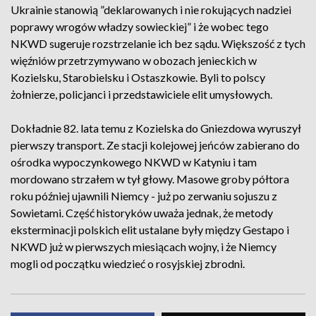
Ukrainie stanowią ”deklarowanych i nie rokujących nadziei
poprawy wrogów władzy sowieckiej” i że wobec tego
NKWD sugeruje rozstrzelanie ich bez sądu. Większość z tych
więźniów przetrzymywano w obozach jenieckich w
Kozielsku, Starobielsku i Ostaszkowie. Byli to polscy
żołnierze, policjanci i przedstawiciele elit umysłowych.
Dokładnie 82. lata temu z Kozielska do Gniezdowa wyruszył
pierwszy transport. Ze stacji kolejowej jeńców zabierano do
ośrodka wypoczynkowego NKWD w Katyniu i tam
mordowano strzałem w tył głowy. Masowe groby półtora
roku później ujawnili Niemcy - już po zerwaniu sojuszu z
Sowietami. Część historyków uważa jednak, że metody
eksterminacji polskich elit ustalane były między Gestapo i
NKWD już w pierwszych miesiącach wojny, i że Niemcy
mogli od początku wiedzieć o rosyjskiej zbrodni.