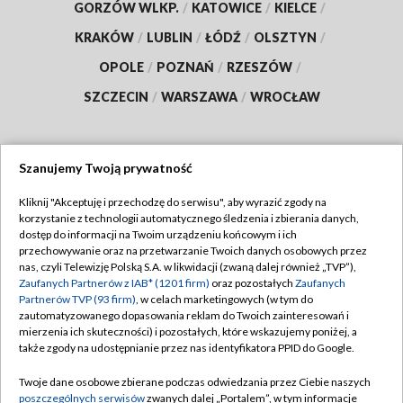
GORZÓW WLKP.
/
KATOWICE
/
KIELCE
/
KRAKÓW
/
LUBLIN
/
ŁÓDŹ
/
OLSZTYN
/
OPOLE
/
POZNAŃ
/
RZESZÓW
/
SZCZECIN
/
WARSZAWA
/
WROCŁAW
Szanujemy Twoją prywatność
Dołącz do nas:
Kliknij "Akceptuję i przechodzę do serwisu", aby wyrazić zgody na
korzystanie z technologii automatycznego śledzenia i zbierania danych,
TVP
dostęp do informacji na Twoim urządzeniu końcowym i ich
Abonament TVP
przechowywanie oraz na przetwarzanie Twoich danych osobowych przez
Regulamin TVP
nas, czyli Telewizję Polską S.A. w likwidacji (zwaną dalej również „TVP”),
Emisja w TVP
Polityka prywatności
Zaufanych Partnerów z IAB* (1201 firm)
oraz pozostałych
Zaufanych
Partnerów TVP (93 firm)
, w celach marketingowych (w tym do
Centrum informacji TVP
Moje zgody
zautomatyzowanego dopasowania reklam do Twoich zainteresowań i
mierzenia ich skuteczności) i pozostałych, które wskazujemy poniżej, a
Naziemna Telewizja Cyfrowa
Pomoc
także zgody na udostępnianie przez nas identyfikatora PPID do Google.
Sklep TVP
Biuro reklamy
Twoje dane osobowe zbierane podczas odwiedzania przez Ciebie naszych
Rada Programowa
Kontakt
poszczególnych serwisów
zwanych dalej „Portalem”, w tym informacje