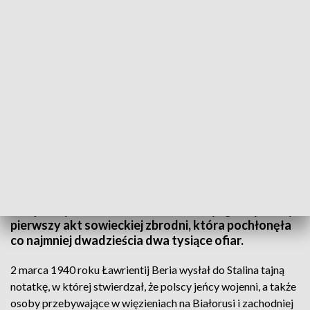
Rocznica pierwszego transportu do Katynia
82 lata temu z obozu w Kozielsku wyruszył
pierwszy transport polskich jeńców. Jak się okazało
- zawieziono ich do Katynia, gdzie wszystkich
kolejno wymordowano strzałem w tył głowy. To był
pierwszy akt sowieckiej zbrodni, która pochłonęła
co najmniej dwadzieścia dwa tysiące ofiar.
2 marca 1940 roku Ławrientij Beria wysłał do Stalina tajną
notatkę, w której stwierdzał, że polscy jeńcy wojenni, a także
osoby przebywające w więzieniach na Białorusi i zachodniej