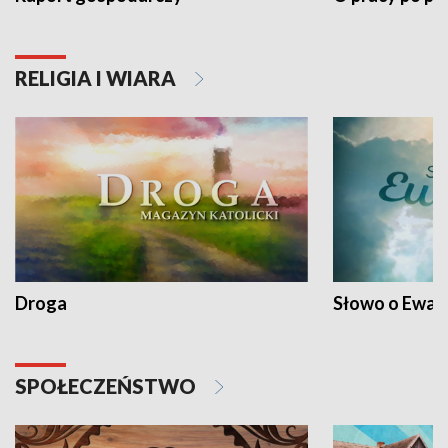
RELIGIA I WIARA
Droga
Słowo o Ewang
SPOŁECZEŃSTWO