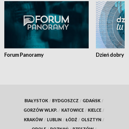
Forum Panoramy
Dzień dobry t
BIAŁYSTOK
/
BYDGOSZCZ
/
GDAŃSK
/
GORZÓW WLKP.
/
KATOWICE
/
KIELCE
/
KRAKÓW
/
LUBLIN
/
ŁÓDŹ
/
OLSZTYN
/