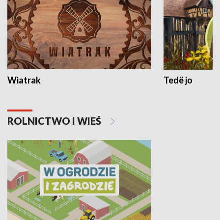
Wiatrak
Tedë jo
ROLNICTWO I WIEŚ