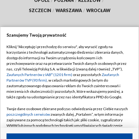
OPOLE
/
POZNAŃ
/
RZESZÓW
/
SZCZECIN
/
WARSZAWA
/
WROCŁAW
Szanujemy Twoją prywatność
Dołącz do nas:
Kliknij "Akceptuję i przechodzę do serwisu", aby wyrazić zgody na
korzystanie z technologii automatycznego śledzenia i zbierania danych,
TVP
dostęp do informacji na Twoim urządzeniu końcowym i ich
Abonament TVP
przechowywanie oraz na przetwarzanie Twoich danych osobowych przez
Regulamin TVP
nas, czyli Telewizję Polską S.A. w likwidacji (zwaną dalej również „TVP”),
Emisja w TVP
Zaufanych Partnerów z IAB* (1201 firm)
oraz pozostałych
Zaufanych
Polityka prywatności
Partnerów TVP (93 firm)
, w celach marketingowych (w tym do
Centrum informacji TVP
Moje zgody
zautomatyzowanego dopasowania reklam do Twoich zainteresowań i
mierzenia ich skuteczności) i pozostałych, które wskazujemy poniżej, a
Naziemna Telewizja Cyfrowa
Pomoc
także zgody na udostępnianie przez nas identyfikatora PPID do Google.
Sklep TVP
Biuro reklamy
Twoje dane osobowe zbierane podczas odwiedzania przez Ciebie naszych
Rada Programowa
poszczególnych serwisów
zwanych dalej „Portalem”, w tym informacje
Kontakt
zapisywane za pomocą technologii takich jak: pliki cookie, sygnalizatory
System NOS
WWW lub innych podobnych technologii umożliwiających świadczenie
dopasowanych i bezpiecznych usług, personalizację treści oraz reklam,
Informacje o nadawcy
Kanały
udostępnianie funkcji mediów społecznościowych oraz analizowanie