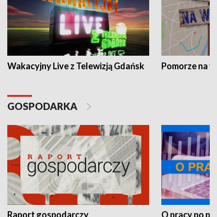
Wakacyjny Live z Telewizją Gdańsk
Pomorze na 
GOSPODARKA
Raport gospodarczy
O pracy po pr