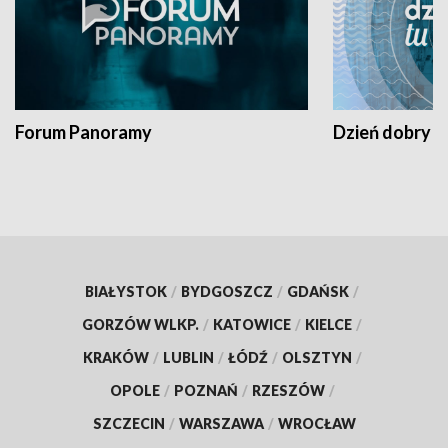
Forum Panoramy
Dzień dobry t
BIAŁYSTOK
/
BYDGOSZCZ
/
GDAŃSK
/
GORZÓW WLKP.
/
KATOWICE
/
KIELCE
/
KRAKÓW
/
LUBLIN
/
ŁÓDŹ
/
OLSZTYN
/
OPOLE
/
POZNAŃ
/
RZESZÓW
/
SZCZECIN
/
WARSZAWA
/
WROCŁAW