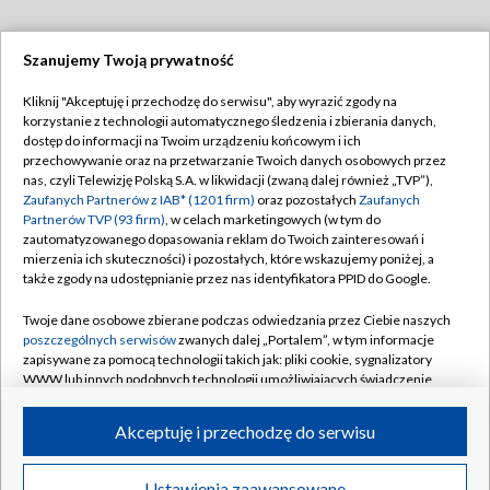
Szanujemy Twoją prywatność
Dołącz do nas:
Kliknij "Akceptuję i przechodzę do serwisu", aby wyrazić zgody na
korzystanie z technologii automatycznego śledzenia i zbierania danych,
TVP
dostęp do informacji na Twoim urządzeniu końcowym i ich
Abonament TVP
przechowywanie oraz na przetwarzanie Twoich danych osobowych przez
Regulamin TVP
nas, czyli Telewizję Polską S.A. w likwidacji (zwaną dalej również „TVP”),
Emisja w TVP
Zaufanych Partnerów z IAB* (1201 firm)
oraz pozostałych
Zaufanych
Polityka prywatności
Partnerów TVP (93 firm)
, w celach marketingowych (w tym do
Centrum informacji TVP
Moje zgody
zautomatyzowanego dopasowania reklam do Twoich zainteresowań i
mierzenia ich skuteczności) i pozostałych, które wskazujemy poniżej, a
Naziemna Telewizja Cyfrowa
Pomoc
także zgody na udostępnianie przez nas identyfikatora PPID do Google.
Sklep TVP
Biuro reklamy
Twoje dane osobowe zbierane podczas odwiedzania przez Ciebie naszych
Rada Programowa
poszczególnych serwisów
zwanych dalej „Portalem”, w tym informacje
Kontakt
zapisywane za pomocą technologii takich jak: pliki cookie, sygnalizatory
System NOS
WWW lub innych podobnych technologii umożliwiających świadczenie
dopasowanych i bezpiecznych usług, personalizację treści oraz reklam,
Informacje o nadawcy
Kanały
udostępnianie funkcji mediów społecznościowych oraz analizowanie
Akceptuję i przechodzę do serwisu
ruchu w Internecie.
Program dla prasy
©2026 Telewizja Polska S.A. w likwidacji
Biuro Reklamy
Twoje dane osobowe zbierane podczas odwiedzania przez Ciebie
Ustawienia zaawansowane