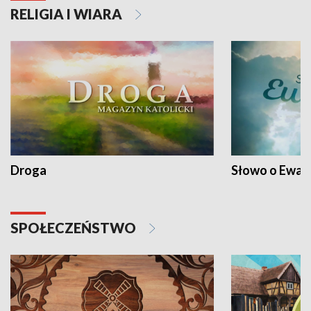
RELIGIA I WIARA
Droga
Słowo o Ewang
SPOŁECZEŃSTWO