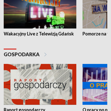
Wakacyjny Live z Telewizją Gdańsk
Pomorze na 
GOSPODARKA
Raport gospodarczy
O pracy po pr