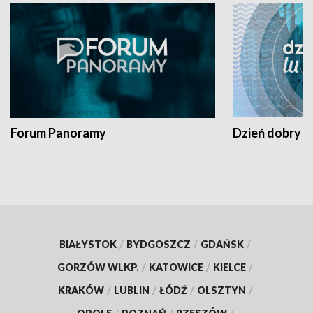
Forum Panoramy
Dzień dobry t
BIAŁYSTOK
/
BYDGOSZCZ
/
GDAŃSK
/
GORZÓW WLKP.
/
KATOWICE
/
KIELCE
/
KRAKÓW
/
LUBLIN
/
ŁÓDŹ
/
OLSZTYN
/