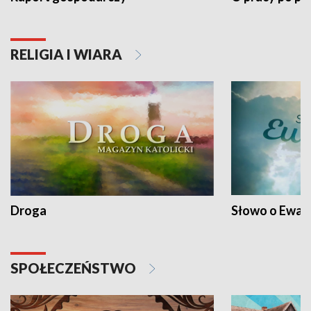
RELIGIA I WIARA
Droga
Słowo o Ewang
SPOŁECZEŃSTWO