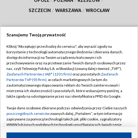
OPOLE
/
POZNAŃ
/
RZESZÓW
/
SZCZECIN
/
WARSZAWA
/
WROCŁAW
Szanujemy Twoją prywatność
Dołącz do nas:
Kliknij "Akceptuję i przechodzę do serwisu", aby wyrazić zgody na
korzystanie z technologii automatycznego śledzenia i zbierania danych,
TVP
dostęp do informacji na Twoim urządzeniu końcowym i ich
Abonament TVP
przechowywanie oraz na przetwarzanie Twoich danych osobowych przez
Regulamin TVP
nas, czyli Telewizję Polską S.A. w likwidacji (zwaną dalej również „TVP”),
Emisja w TVP
Zaufanych Partnerów z IAB* (1201 firm)
oraz pozostałych
Zaufanych
Polityka prywatności
Partnerów TVP (93 firm)
, w celach marketingowych (w tym do
Centrum informacji TVP
Moje zgody
zautomatyzowanego dopasowania reklam do Twoich zainteresowań i
mierzenia ich skuteczności) i pozostałych, które wskazujemy poniżej, a
Naziemna Telewizja Cyfrowa
Pomoc
także zgody na udostępnianie przez nas identyfikatora PPID do Google.
Sklep TVP
Biuro reklamy
Twoje dane osobowe zbierane podczas odwiedzania przez Ciebie naszych
Rada Programowa
poszczególnych serwisów
zwanych dalej „Portalem”, w tym informacje
Kontakt
zapisywane za pomocą technologii takich jak: pliki cookie, sygnalizatory
System NOS
WWW lub innych podobnych technologii umożliwiających świadczenie
dopasowanych i bezpiecznych usług, personalizację treści oraz reklam,
Informacje o nadawcy
Kanały
udostępnianie funkcji mediów społecznościowych oraz analizowanie