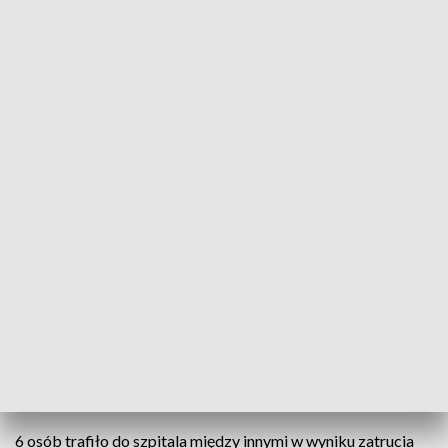
Troje dzieci zginęło w pożarze kamienicy
Troje dzieci zginęło w pożarze kamienicy w
Starogardzie Gdańskim. To rodzeństwo. Ich
rodzice i siostra walczą w szpitalu o życie. Trwa
ustalanie przyczyn pożaru.
Pożar wybuchł tuż po godzinie 8 w jednej z kamienic przy
ulicy Chojnickiej w Starogardzie Gdańskim. Na miejsce
zadysponowanych zostało w sumie 10 zastępów straży
pożarnej.
6 osób trafiło do szpitala między innymi w wyniku zatrucia