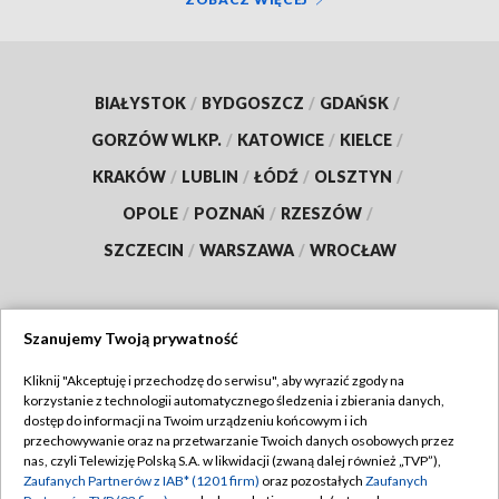
BIAŁYSTOK
/
BYDGOSZCZ
/
GDAŃSK
/
GORZÓW WLKP.
/
KATOWICE
/
KIELCE
/
KRAKÓW
/
LUBLIN
/
ŁÓDŹ
/
OLSZTYN
/
OPOLE
/
POZNAŃ
/
RZESZÓW
/
SZCZECIN
/
WARSZAWA
/
WROCŁAW
Szanujemy Twoją prywatność
Dołącz do nas:
Kliknij "Akceptuję i przechodzę do serwisu", aby wyrazić zgody na
korzystanie z technologii automatycznego śledzenia i zbierania danych,
TVP
dostęp do informacji na Twoim urządzeniu końcowym i ich
Abonament TVP
przechowywanie oraz na przetwarzanie Twoich danych osobowych przez
Regulamin TVP
nas, czyli Telewizję Polską S.A. w likwidacji (zwaną dalej również „TVP”),
Emisja w TVP
Polityka prywatności
Zaufanych Partnerów z IAB* (1201 firm)
oraz pozostałych
Zaufanych