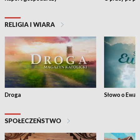
RELIGIA I WIARA
Droga
Słowo o Ewang
SPOŁECZEŃSTWO