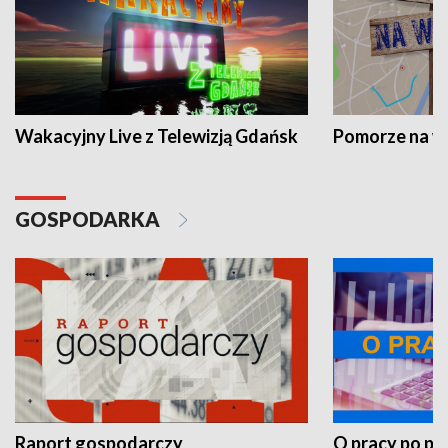
Wakacyjny Live z Telewizją Gdańsk
Pomorze na 
GOSPODARKA
Raport gospodarczy
O pracy po pr