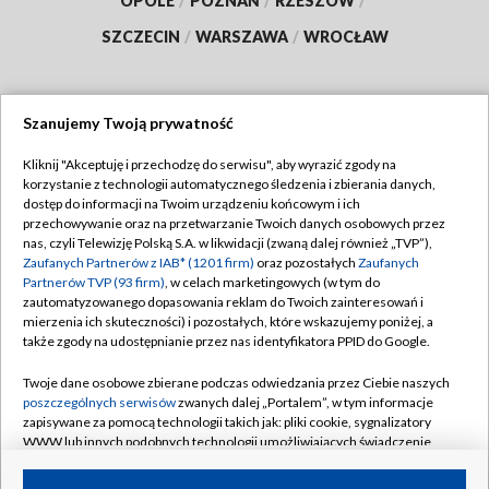
OPOLE
/
POZNAŃ
/
RZESZÓW
/
SZCZECIN
/
WARSZAWA
/
WROCŁAW
Szanujemy Twoją prywatność
Dołącz do nas:
Kliknij "Akceptuję i przechodzę do serwisu", aby wyrazić zgody na
korzystanie z technologii automatycznego śledzenia i zbierania danych,
TVP
dostęp do informacji na Twoim urządzeniu końcowym i ich
Abonament TVP
przechowywanie oraz na przetwarzanie Twoich danych osobowych przez
Regulamin TVP
nas, czyli Telewizję Polską S.A. w likwidacji (zwaną dalej również „TVP”),
Emisja w TVP
Zaufanych Partnerów z IAB* (1201 firm)
oraz pozostałych
Zaufanych
Polityka prywatności
Partnerów TVP (93 firm)
, w celach marketingowych (w tym do
Centrum informacji TVP
Moje zgody
zautomatyzowanego dopasowania reklam do Twoich zainteresowań i
mierzenia ich skuteczności) i pozostałych, które wskazujemy poniżej, a
Naziemna Telewizja Cyfrowa
Pomoc
także zgody na udostępnianie przez nas identyfikatora PPID do Google.
Sklep TVP
Biuro reklamy
Twoje dane osobowe zbierane podczas odwiedzania przez Ciebie naszych
Rada Programowa
poszczególnych serwisów
zwanych dalej „Portalem”, w tym informacje
Kontakt
zapisywane za pomocą technologii takich jak: pliki cookie, sygnalizatory
System NOS
WWW lub innych podobnych technologii umożliwiających świadczenie
dopasowanych i bezpiecznych usług, personalizację treści oraz reklam,
Informacje o nadawcy
Kanały
udostępnianie funkcji mediów społecznościowych oraz analizowanie