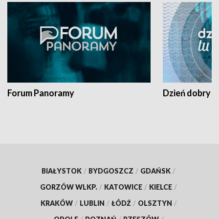
Forum Panoramy
Dzień dobry t
BIAŁYSTOK
/
BYDGOSZCZ
/
GDAŃSK
/
GORZÓW WLKP.
/
KATOWICE
/
KIELCE
/
KRAKÓW
/
LUBLIN
/
ŁÓDŹ
/
OLSZTYN
/