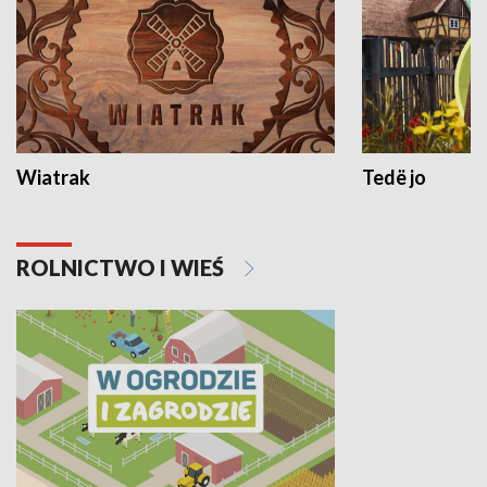
Wiatrak
Tedë jo
ROLNICTWO I WIEŚ