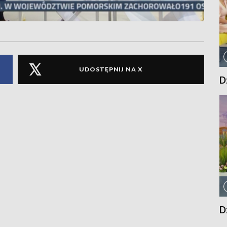
UDOSTĘPNIJ NA X
D
D