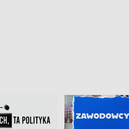
iczny dla Puckiego Szpitala • Na
witali Tour de Pologne
znów rekordowe upały