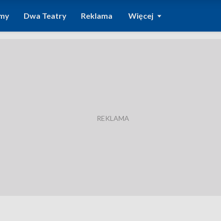
amy
Dwa Teatry
Reklama
Więcej