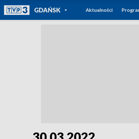
POWRÓT DO
GDAŃSK
Aktualności
Progr
TVP REGIONY
30.03.2022