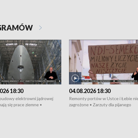
OGRAMÓW
026 18:30
04.08.2026 18:30
 budowy elektrowni jądrowej
Remonty portów w Ustce i Łebie ni
ają się prace ziemne •
zagrożone • Zarzuty dla pijanego
o umowę na budowę obwodnicy
kierowcy ciągnika • Protest
u Gdańskiego • Za kilka dni
poszkodowanych przez dewelopera
e ORP „Wicher” • 18 milionów
Gdyni • Milion zł dla dzieci z UCK od
a inwestycje w szkołach w Rumi
Cancer Fighters • Efekty wpisu Gdy
owie • Nowy sprzęt
Listę UNESCO • Kaszubscy kuczerz