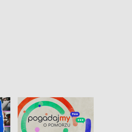
kibiców na trasie przejazdu peletonu
Tour de Pologne przez Kaszuby