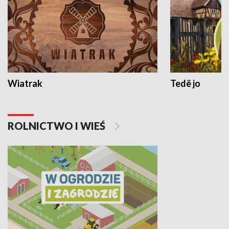
Wiatrak
Tedë jo
ROLNICTWO I WIEŚ