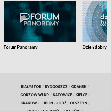
Forum Panoramy
Dzień dobry t
BIAŁYSTOK
/
BYDGOSZCZ
/
GDAŃSK
/
GORZÓW WLKP.
/
KATOWICE
/
KIELCE
/
KRAKÓW
/
LUBLIN
/
ŁÓDŹ
/
OLSZTYN
/