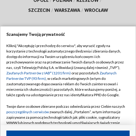
OPOLE
/
POZNAŃ
/
RZESZÓW
/
SZCZECIN
/
WARSZAWA
/
WROCŁAW
Szanujemy Twoją prywatność
Dołącz do nas:
Kliknij "Akceptuję i przechodzę do serwisu", aby wyrazić zgody na
korzystanie z technologii automatycznego śledzenia i zbierania danych,
TVP
dostęp do informacji na Twoim urządzeniu końcowym i ich
Abonament TVP
przechowywanie oraz na przetwarzanie Twoich danych osobowych przez
Regulamin TVP
nas, czyli Telewizję Polską S.A. w likwidacji (zwaną dalej również „TVP”),
Emisja w TVP
Zaufanych Partnerów z IAB* (1201 firm)
oraz pozostałych
Zaufanych
Polityka prywatności
Partnerów TVP (93 firm)
, w celach marketingowych (w tym do
Centrum informacji TVP
Moje zgody
zautomatyzowanego dopasowania reklam do Twoich zainteresowań i
mierzenia ich skuteczności) i pozostałych, które wskazujemy poniżej, a
Naziemna Telewizja Cyfrowa
Pomoc
także zgody na udostępnianie przez nas identyfikatora PPID do Google.
Sklep TVP
Biuro reklamy
Twoje dane osobowe zbierane podczas odwiedzania przez Ciebie naszych
Rada Programowa
poszczególnych serwisów
zwanych dalej „Portalem”, w tym informacje
Kontakt
zapisywane za pomocą technologii takich jak: pliki cookie, sygnalizatory
System NOS
WWW lub innych podobnych technologii umożliwiających świadczenie
dopasowanych i bezpiecznych usług, personalizację treści oraz reklam,
Informacje o nadawcy
Kanały
udostępnianie funkcji mediów społecznościowych oraz analizowanie