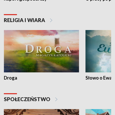
RELIGIA I WIARA
Droga
Słowo o Ewang
SPOŁECZEŃSTWO