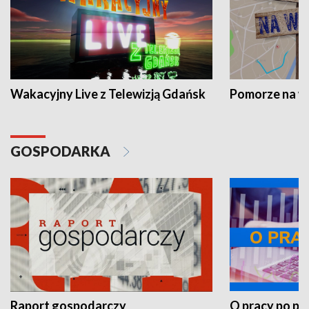
Wakacyjny Live z Telewizją Gdańsk
Pomorze na 
GOSPODARKA
Raport gospodarczy
O pracy po pr