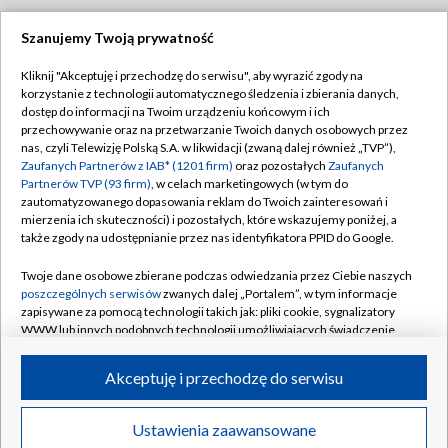
Szanujemy Twoją prywatność
Dołącz do nas:
Kliknij "Akceptuję i przechodzę do serwisu", aby wyrazić zgody na
korzystanie z technologii automatycznego śledzenia i zbierania danych,
TVP
dostęp do informacji na Twoim urządzeniu końcowym i ich
Abonament TVP
przechowywanie oraz na przetwarzanie Twoich danych osobowych przez
Regulamin TVP
nas, czyli Telewizję Polską S.A. w likwidacji (zwaną dalej również „TVP”),
Emisja w TVP
Polityka prywatności
Zaufanych Partnerów z IAB* (1201 firm)
oraz pozostałych
Zaufanych
Partnerów TVP (93 firm)
, w celach marketingowych (w tym do
Centrum informacji TVP
Moje zgody
zautomatyzowanego dopasowania reklam do Twoich zainteresowań i
mierzenia ich skuteczności) i pozostałych, które wskazujemy poniżej, a
Naziemna Telewizja Cyfrowa
Pomoc
także zgody na udostępnianie przez nas identyfikatora PPID do Google.
Sklep TVP
Biuro reklamy
Twoje dane osobowe zbierane podczas odwiedzania przez Ciebie naszych
Rada Programowa
Kontakt
poszczególnych serwisów
zwanych dalej „Portalem”, w tym informacje
zapisywane za pomocą technologii takich jak: pliki cookie, sygnalizatory
System NOS
WWW lub innych podobnych technologii umożliwiających świadczenie
dopasowanych i bezpiecznych usług, personalizację treści oraz reklam,
Informacje o nadawcy
Kanały
udostępnianie funkcji mediów społecznościowych oraz analizowanie
Akceptuję i przechodzę do serwisu
ruchu w Internecie.
Program dla prasy
©2026 Telewizja Polska S.A. w likwidacji
Biuro Reklamy
Twoje dane osobowe zbierane podczas odwiedzania przez Ciebie
Ustawienia zaawansowane
poszczególnych serwisów
na Portalu, takie jak adresy IP, identyfikatory