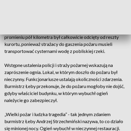
centrum Łeby. Drewniany budynek w mgnieniu oka stanął w
płomieniach. Żywioł był tak potężny, że do jego gaszenia
zadysponowano aż czterdzieści trzy jednostki gaśnicze z
całego regionu. Policja ewakuowała kilkadziesiąt osób z
pobliskich domów i pensjonatów. Przez kilka godzin teren w
promieniu pół kilometra był całkowicie odcięty od reszty
kurortu, ponieważ strażacy do gaszenia pożaru musieli
transportować cysternami wodę z pobliskiej rzeki.
Wstępne ustalenia policji i straży pożarnej wskazują na
zaprószenie ognia. Lokal, w którym doszło do pożaru był
nieczynny. Funkcjonariusze ustalają okoliczności zdarzenia.
Burmistrz Łeby przekonuje, że do pożaru mogłoby nie dojść,
gdyby właściciel budynku, w którym wybuchł ogień
należycie go zabezpieczył.
„Wielki pożar i ludzka tragedia” - tak jednym zdaniem
burmistrz Łeby Andrzej Strzechmiński nazywa, to co działo
się minionej nocy. Ogień wybuchł w nieczynnej restauracji.