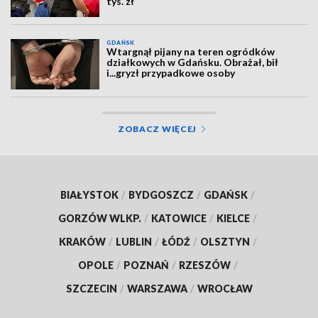
tys. zł
GDAŃSK
Wtargnął pijany na teren ogródków
działkowych w Gdańsku. Obrażał, bił
i...gryzł przypadkowe osoby
ZOBACZ WIĘCEJ
BIAŁYSTOK
/
BYDGOSZCZ
/
GDAŃSK
/
GORZÓW WLKP.
/
KATOWICE
/
KIELCE
/
KRAKÓW
/
LUBLIN
/
ŁÓDŹ
/
OLSZTYN
/
OPOLE
/
POZNAŃ
/
RZESZÓW
/
SZCZECIN
/
WARSZAWA
/
WROCŁAW