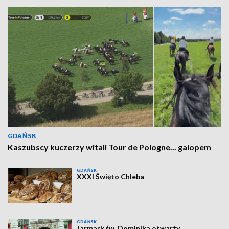
GDAŃSK
Kaszubscy kuczerzy witali Tour de Pologne... galopem
GDAŃSK
XXXI Święto Chleba
GDAŃSK
Jarmark św. Dominika otwarty