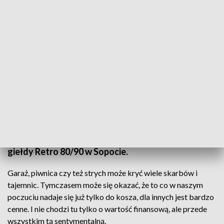
Mają po czterdzieści lat i wciąż są obiektem zainteresowania
Komputery, magnetofony, konsole czy też
adaptery z lat 80-tych ubiegłego wieku. To
wszystko czekało na chętnych na kolejnej już edycji
giełdy Retro 80/90 w Sopocie.
Garaż, piwnica czy też strych może kryć wiele skarbów i
tajemnic. Tymczasem może się okazać, że to co w naszym
poczuciu nadaje się już tylko do kosza, dla innych jest bardzo
cenne. I nie chodzi tu tylko o wartość finansową, ale przede
wszystkim tą sentymentalną.