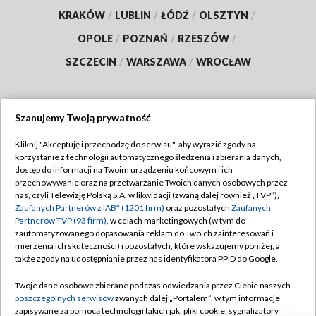
KRAKÓW
/
LUBLIN
/
ŁÓDŹ
/
OLSZTYN
/
OPOLE
/
POZNAŃ
/
RZESZÓW
/
SZCZECIN
/
WARSZAWA
/
WROCŁAW
Szanujemy Twoją prywatność
Dołącz do nas:
Kliknij "Akceptuję i przechodzę do serwisu", aby wyrazić zgody na
korzystanie z technologii automatycznego śledzenia i zbierania danych,
TVP
dostęp do informacji na Twoim urządzeniu końcowym i ich
Abonament TVP
przechowywanie oraz na przetwarzanie Twoich danych osobowych przez
Regulamin TVP
nas, czyli Telewizję Polską S.A. w likwidacji (zwaną dalej również „TVP”),
Emisja w TVP
Polityka prywatności
Zaufanych Partnerów z IAB* (1201 firm)
oraz pozostałych
Zaufanych
Partnerów TVP (93 firm)
, w celach marketingowych (w tym do
Centrum informacji TVP
Moje zgody
zautomatyzowanego dopasowania reklam do Twoich zainteresowań i
mierzenia ich skuteczności) i pozostałych, które wskazujemy poniżej, a
Naziemna Telewizja Cyfrowa
Pomoc
także zgody na udostępnianie przez nas identyfikatora PPID do Google.
Sklep TVP
Biuro reklamy
Twoje dane osobowe zbierane podczas odwiedzania przez Ciebie naszych
Rada Programowa
Kontakt
poszczególnych serwisów
zwanych dalej „Portalem”, w tym informacje
zapisywane za pomocą technologii takich jak: pliki cookie, sygnalizatory