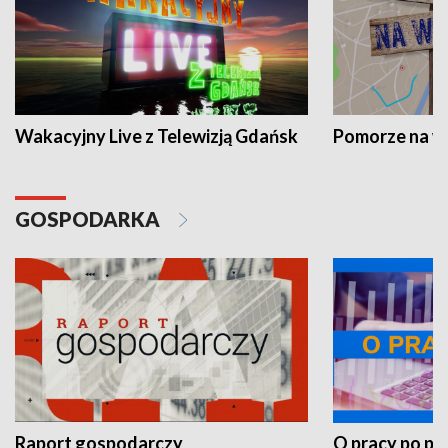
Wakacyjny Live z Telewizją Gdańsk
Pomorze na 
GOSPODARKA
Raport gospodarczy
O pracy po pr