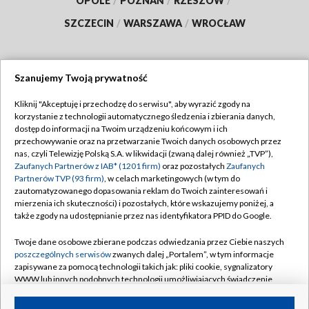
OPOLE
/
POZNAŃ
/
RZESZÓW
/
SZCZECIN
/
WARSZAWA
/
WROCŁAW
Szanujemy Twoją prywatność
Dołącz do nas:
Kliknij "Akceptuję i przechodzę do serwisu", aby wyrazić zgody na
korzystanie z technologii automatycznego śledzenia i zbierania danych,
TVP
dostęp do informacji na Twoim urządzeniu końcowym i ich
Abonament TVP
przechowywanie oraz na przetwarzanie Twoich danych osobowych przez
Regulamin TVP
nas, czyli Telewizję Polską S.A. w likwidacji (zwaną dalej również „TVP”),
Emisja w TVP
Zaufanych Partnerów z IAB* (1201 firm)
oraz pozostałych
Zaufanych
Polityka prywatności
Partnerów TVP (93 firm)
, w celach marketingowych (w tym do
Centrum informacji TVP
Moje zgody
zautomatyzowanego dopasowania reklam do Twoich zainteresowań i
mierzenia ich skuteczności) i pozostałych, które wskazujemy poniżej, a
Naziemna Telewizja Cyfrowa
Pomoc
także zgody na udostępnianie przez nas identyfikatora PPID do Google.
Sklep TVP
Biuro reklamy
Twoje dane osobowe zbierane podczas odwiedzania przez Ciebie naszych
Rada Programowa
poszczególnych serwisów
zwanych dalej „Portalem”, w tym informacje
Kontakt
zapisywane za pomocą technologii takich jak: pliki cookie, sygnalizatory
System NOS
WWW lub innych podobnych technologii umożliwiających świadczenie
dopasowanych i bezpiecznych usług, personalizację treści oraz reklam,
Informacje o nadawcy
Kanały
udostępnianie funkcji mediów społecznościowych oraz analizowanie