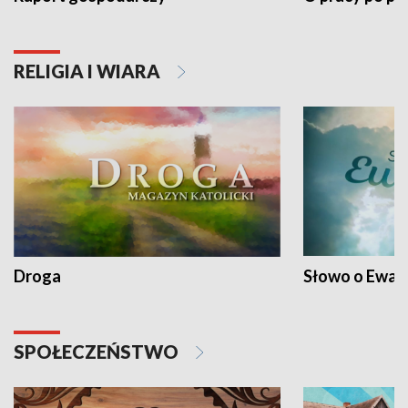
RELIGIA I WIARA
Droga
Słowo o Ewang
SPOŁECZEŃSTWO