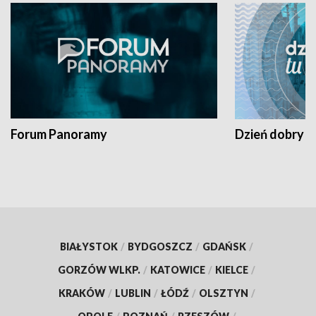
Forum Panoramy
Dzień dobry t
BIAŁYSTOK
/
BYDGOSZCZ
/
GDAŃSK
/
GORZÓW WLKP.
/
KATOWICE
/
KIELCE
/
KRAKÓW
/
LUBLIN
/
ŁÓDŹ
/
OLSZTYN
/