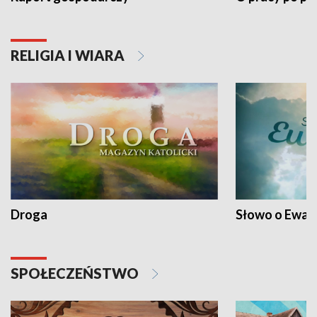
RELIGIA I WIARA
Droga
Słowo o Ewang
SPOŁECZEŃSTWO