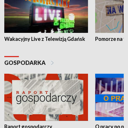
Wakacyjny Live z Telewizją Gdańsk
Pomorze na 
GOSPODARKA
Raport gospodarczy
O pracy po pr