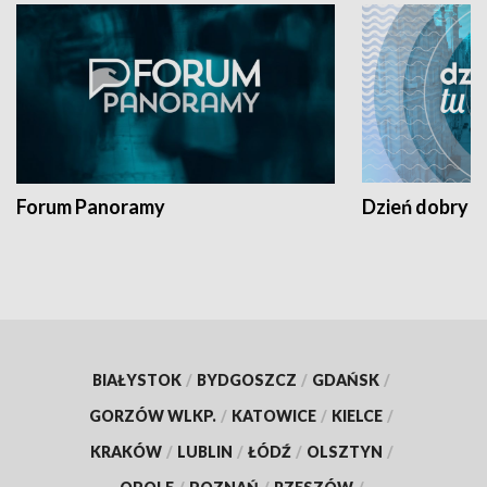
Forum Panoramy
Dzień dobry t
BIAŁYSTOK
/
BYDGOSZCZ
/
GDAŃSK
/
GORZÓW WLKP.
/
KATOWICE
/
KIELCE
/
KRAKÓW
/
LUBLIN
/
ŁÓDŹ
/
OLSZTYN
/