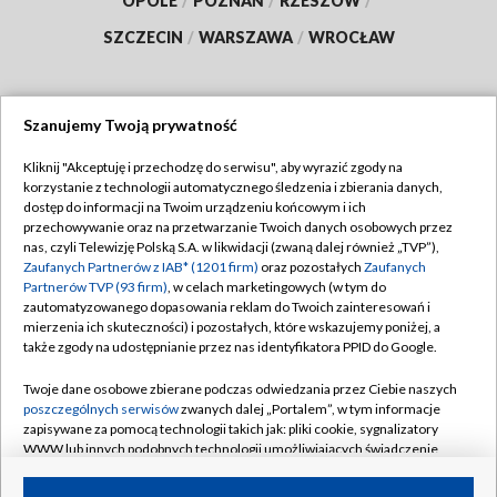
OPOLE
/
POZNAŃ
/
RZESZÓW
/
SZCZECIN
/
WARSZAWA
/
WROCŁAW
Szanujemy Twoją prywatność
Dołącz do nas:
Kliknij "Akceptuję i przechodzę do serwisu", aby wyrazić zgody na
korzystanie z technologii automatycznego śledzenia i zbierania danych,
TVP
dostęp do informacji na Twoim urządzeniu końcowym i ich
Abonament TVP
przechowywanie oraz na przetwarzanie Twoich danych osobowych przez
Regulamin TVP
nas, czyli Telewizję Polską S.A. w likwidacji (zwaną dalej również „TVP”),
Emisja w TVP
Zaufanych Partnerów z IAB* (1201 firm)
oraz pozostałych
Zaufanych
Polityka prywatności
Partnerów TVP (93 firm)
, w celach marketingowych (w tym do
Centrum informacji TVP
Moje zgody
zautomatyzowanego dopasowania reklam do Twoich zainteresowań i
mierzenia ich skuteczności) i pozostałych, które wskazujemy poniżej, a
Naziemna Telewizja Cyfrowa
Pomoc
także zgody na udostępnianie przez nas identyfikatora PPID do Google.
Sklep TVP
Biuro reklamy
Twoje dane osobowe zbierane podczas odwiedzania przez Ciebie naszych
Rada Programowa
poszczególnych serwisów
zwanych dalej „Portalem”, w tym informacje
Kontakt
zapisywane za pomocą technologii takich jak: pliki cookie, sygnalizatory
System NOS
WWW lub innych podobnych technologii umożliwiających świadczenie
dopasowanych i bezpiecznych usług, personalizację treści oraz reklam,
Informacje o nadawcy
Kanały
udostępnianie funkcji mediów społecznościowych oraz analizowanie