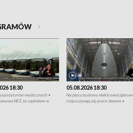
OGRAMÓW
026 18:30
05.08.2026 18:30
dyspozytorów medycznych •
Na placu budowy elektrowni jądrow
umowa NFZ ze szpitalem w
rozpoczynają się prace ziemne •
• Otwarto Morski Terminal
Podpisano umowę na budowę obwo
nkowy • Budowa morskiej farmy
Starogardu Gdańskiego • Za kilka dn
 • Korki na gdańskich Stogach •
wodowanie ORP „Wicher” • 18 mili
czne zachowania na torach •
złotych na inwestycje w szkołach w
nowych „trajtków” dla Gdyni
i Wejherowie • Nowy sprzęt