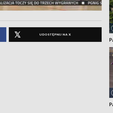
UDOSTĘPNIJ NA X
P
P