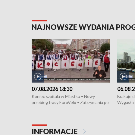
NAJNOWSZE WYDANIA PR
07.08.2026 18:30
06.08.2
Koniec szpitala w Miastku • Nowy
Brakuje 
przebieg trasy EuroVelo • Zatrzymania po
Wygasła 
bójce w Kościerzynie • Mieszkańcy
Miastku 
protestują przeciwko budowie trasy
Przeładu
tramwajowej • Kolejne konwoje
wiatrowej
humanitarne z Trójmiasta na Ukrainę •
Niebezpie
INFORMACJE
Święto Kociewia na Jarmarku św.
Dziewięć 