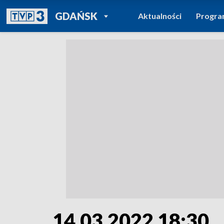
POWRÓT DO
GDAŃSK
Aktualności
Progr
TVP REGIONY
14.03.2022 18:30