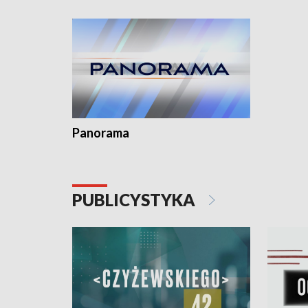
Dominika • Gdynia z lat 30. w
fotoplastikonie
Panorama
PUBLICYSTYKA