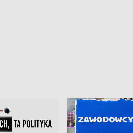
kardiologiczny dla Puckiego Szpitala
Pomorzu znów rekordowe upały