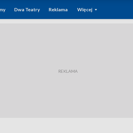
amy
Dwa Teatry
Reklama
Więcej